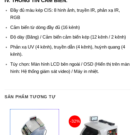
IV. THÔNG TIN CẢM BIẾN.
Đầy đủ màu kép CIS: 8 hình ảnh, truyền IR, phản xạ IR,
RGB
Cảm biến từ dòng đầy đủ (16 kênh)
Độ dày (Băng) / Cảm biến cảm biến kép (12 kênh / 2 kênh)
Phản xạ UV (4 kênh), truyền dẫn (4 kênh), huỳnh quang (4
kênh).
Tùy chọn: Màn hình LCD bên ngoài / OSD (Hiển thị trên màn
hình: Hệ thống giám sát video) / Máy in nhiệt.
SẢN PHẨM TƯƠNG TỰ
-32%