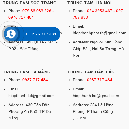
TRUNG TÂM SÓC TRĂNG
TRUNG TÂM HÀ NỘI
Phone:
079 36 033 226 -
Phone:
024 3953 467 - 0971
0976 717 484
757 888
Email:
Email:
hiepthanhphat.tb@gmail.com
hiepthanhphat.tb@gmail.com
TEL: 0976 717 484
Address: 686 QL1A - KP7 -
Address: Ngõ 24 Kim Đồng,
P.02 - Sóc Trăng
Giáp Bát , Hai Bà Trưng, Hà
Nội
TRUNG TÂM ĐÀ NẴNG
TRUNG TÂM ĐẮK LẮK
Phone:
0937 717 484
Phone:
0937 717 484
Email:
Email:
hiepthanh.kd@gmail.com
hiepthanh.kq@gmail.com
Address: 430 Tôn Đản,
Address: 254 Lê Hồng
Phường An Khê, TP Đà
Phong ,P.Thành Công
Nẵng
,TP.BMT