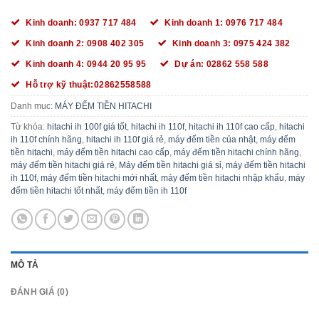
Kinh doanh: 0937 717 484
Kinh doanh 1: 0976 717 484
Kinh doanh 2: 0908 402 305
Kinh doanh 3: 0975 424 382
Kinh doanh 4: 0944 20 95 95
Dự án: 02862 558 588
Hỗ trợ kỹ thuật:02862558588
Danh mục:
MÁY ĐẾM TIỀN HITACHI
Từ khóa:
hitachi ih 100f giá tốt
,
hitachi ih 110f
,
hitachi ih 110f cao cấp
,
hitachi
ih 110f chính hãng
,
hitachi ih 110f giá rẻ
,
máy đếm tiền của nhật
,
máy đếm
tiền hitachi
,
máy đếm tiền hitachi cao cấp
,
máy đếm tiền hitachi chính hãng
,
máy đếm tiền hitachi giá rẻ
,
Máy đếm tiền hitachi giá sỉ
,
máy đếm tiền hitachi
ih 110f
,
máy đếm tiền hitachi mới nhất
,
máy đếm tiền hitachi nhập khẩu
,
máy
đếm tiền hitachi tốt nhất
,
máy đếm tiền ih 110f
MÔ TẢ
ĐÁNH GIÁ (0)