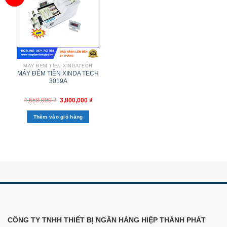
MÁY ĐẾM TIỀN XINDATECH
MÁY ĐẾM TIỀN XINDA TECH
3019A
4,650,000
₫
3,800,000
₫
Thêm vào giỏ hàng
CÔNG TY TNHH THIẾT BỊ NGÂN HÀNG HIỆP THÀNH PHÁT