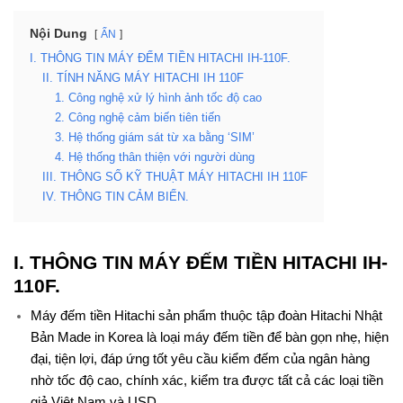
Nội Dung
ẨN
I. THÔNG TIN MÁY ĐẾM TIỀN HITACHI IH-110F.
II. TÍNH NĂNG MÁY HITACHI IH 110F
1. Công nghệ xử lý hình ảnh tốc độ cao
2. Công nghệ cảm biến tiên tiến
3. Hệ thống giám sát từ xa bằng ‘SIM’
4. Hệ thống thân thiện với người dùng
III. THÔNG SỐ KỸ THUẬT MÁY HITACHI IH 110F
IV. THÔNG TIN CẢM BIẾN.
I. THÔNG TIN MÁY ĐẾM TIỀN HITACHI IH-
110F.
Máy đếm tiền Hitachi sản phẩm thuộc tập đoàn Hitachi Nhật
Bản Made in Korea là loại máy đếm tiền để bàn gọn nhẹ, hiện
đại, tiện lợi, đáp ứng tốt yêu cầu kiểm đếm của ngân hàng
nhờ tốc độ cao, chính xác, kiểm tra được tất cả các loại tiền
giả Việt Nam và USD,…