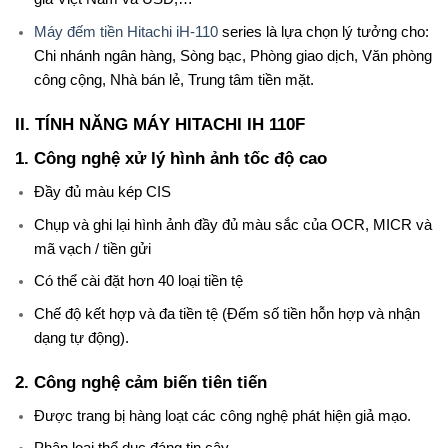
Máy đếm tiền Hitachi iH-110
series là lựa chọn lý tưởng cho:
Chi nhánh ngân hàng, Sòng bạc, Phòng giao dịch, Văn phòng
công cộng, Nhà bán lẻ, Trung tâm tiền mặt.
II. TÍNH NĂNG MÁY HITACHI IH 110F
1. Công nghệ xử lý hình ảnh tốc độ cao
Đầy đủ màu kép CIS
Chụp và ghi lại hình ảnh đầy đủ màu sắc của OCR, MICR và
mã vạch / tiền gửi
Có thể cài đặt hơn 40 loại tiền tệ
Chế độ kết hợp và đa tiền tệ (Đếm số tiền hỗn hợp và nhận
dạng tự động).
2.
Công nghệ cảm biến tiên tiến
Được trang bị hàng loạt các công nghệ phát hiện giả mạo.
Phân loại thể dục đáng tin cậy