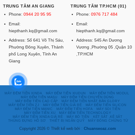
TRUNG TÂM AN GIANG
TRUNG TÂM TP.HCM (01)
Phone:
0944 20 95 95
Phone:
0976 717 484
Email:
Email:
hiepthanh.kq@gmail.com
hiepthanh.kq@gmail.com
Address: Số 641 Võ Thị Sáu,
Address: 545 An Dương
Phường Đông Xuyên, Thành
Vương ,Phường 05 ,Quận 10
phố Long Xuyên, Tỉnh An
,TP.HCM
Giang
MÁY ĐẾM TIỀN XINDA
MÁY ĐẾM TIỀN XIUDUN
MÁY ĐẾM TIỀN MODUL
MÁY ĐẾM TIỀN MASU
MÁY ĐẾM TIỀN CHUYÊN DÙNG
MÁY ĐẾM TIỀN CAO CẤP
MÁY ĐẾM TIỀN NHẬT BẢN GLORY
MÁY ĐẾM TIỀN ZJ
MÁY ĐẾM TIỀN GIÁ RẺ
MÁY ĐẾM TIỀN SILICON
MÁY ĐẾM TIỀN MANIC
MÁY ĐẾM TIỀN HOFA
MÁY SOI TIỀN
MÁY ĐẾM TIỀN XU
MÁY ĐẾM TIỀN TECHNOLOGY
MÁY ĐẾM TIỀN XINDA GIÁ RẺ
MÁY BÓ TIỀN
KÉT SẮT ,KỆ SẮT
THÙNG ĐỰNG HỒ SƠ
THIẾT BỊ NGÂN QUỸ
MÁY ĐÓNG CHỨNG TỪ
Copyright 2026 © Thiết kế web bởi :
Chuanseoaz.com