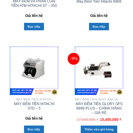
MÁY ĐẾM VÀ PHÂN LOẠI
Máy Đếm Tiền Hitachi 6868
TIỀN ATM HITACHI ST – 350
Giá liên hệ
Giá liên hệ
Đọc tiếp
Đọc tiếp
-9%
MÁY ĐẾM TIỀN HITACHI
MÁY ĐẾM TIỀN NHẬT BẢN GLORY
MÁY ĐẾM TIỀN HITACHI
MÁY ĐẾM TIỀN GLORY GFS
STD – 5
8899 PLUS – CHÍNH HÃNG
– GIÁ RẺ
Giá liên hệ
17,000,000
₫
15,400,000
₫
Đọc tiếp
Thêm vào giỏ hàng