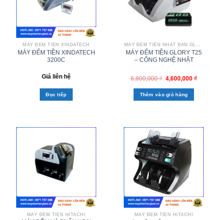
MÁY ĐẾM TIỀN XINDATECH
MÁY ĐẾM TIỀN NHẬT BẢN GLORY
MÁY ĐẾM TIỀN XINDATECH
MÁY ĐẾM TIỀN GLORY T25
3200C
– CÔNG NGHỆ NHẬT
Giá liên hệ
6,800,000
₫
4,600,000
₫
Đọc tiếp
Thêm vào giỏ hàng
MÁY ĐẾM TIỀN HITACHI
MÁY ĐẾM TIỀN HITACHI