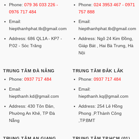
Phone:
079 36 033 226 -
Phone:
024 3953 467 - 0971
0976 717 484
757 888
Email:
Email:
hiepthanhphat.tb@gmail.com
hiepthanhphat.tb@gmail.com
Address: 686 QL1A - KP7 -
Address: Ngõ 24 Kim Đồng,
P.02 - Sóc Trăng
Giáp Bát , Hai Bà Trưng, Hà
Nội
TRUNG TÂM ĐÀ NẴNG
TRUNG TÂM ĐẮK LẮK
Phone:
0937 717 484
Phone:
0937 717 484
Email:
Email:
hiepthanh.kd@gmail.com
hiepthanh.kq@gmail.com
Address: 430 Tôn Đản,
Address: 254 Lê Hồng
Phường An Khê, TP Đà
Phong ,P.Thành Công
Nẵng
,TP.BMT
TRUNG TÂM AN GIANG
TRUNG TÂM TP.HCM (01)