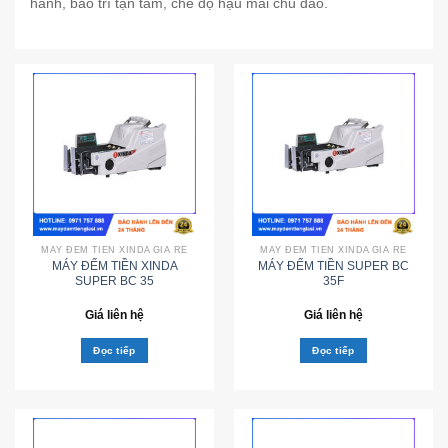
hành, bảo trì tận tâm, chế độ hậu mãi chu đáo.
MÁY ĐẾM TIỀN XINDA GIÁ RẺ
MÁY ĐẾM TIỀN XINDA GIÁ RẺ
MÁY ĐẾM TIỀN XINDA
MÁY ĐẾM TIỀN SUPER BC
SUPER BC 35
35F
Giá liên hệ
Giá liên hệ
Đọc tiếp
Đọc tiếp