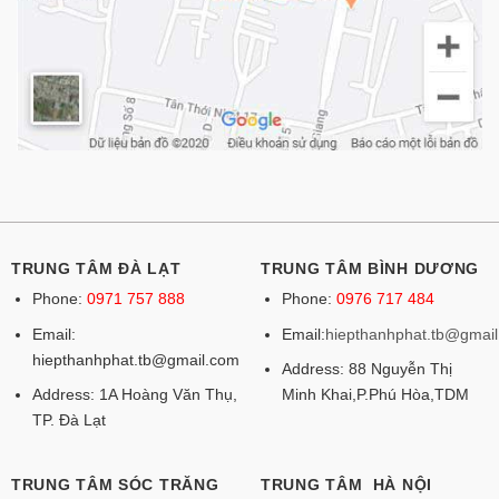
TRUNG TÂM ĐÀ LẠT
TRUNG TÂM BÌNH DƯƠNG
Phone:
0971 757 888
Phone:
0976 717 484
Email:
Email:
hiepthanhphat.tb@gmai
hiepthanhphat.tb@gmail.com
Address: 88 Nguyễn Thị
Address: 1A Hoàng Văn Thụ,
Minh Khai,P.Phú Hòa,TDM
TP. Đà Lạt
TRUNG TÂM SÓC TRĂNG
TRUNG TÂM HÀ NỘI