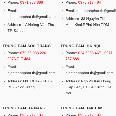
Phone:
0971 757 888
Phone:
0976 717 484
Email:
Email:
hiepthanhphat.tb@gmai
hiepthanhphat.tb@gmail.com
Address: 88 Nguyễn Thị
Address: 1A Hoàng Văn Thụ,
Minh Khai,P.Phú Hòa,TDM
TP. Đà Lạt
TRUNG TÂM SÓC TRĂNG
TRUNG TÂM HÀ NỘI
Phone:
079 36 033 226 -
Phone:
024 3953 467 - 0971
0976 717 484
757 888
Email:
Email:
hiepthanhphat.tb@gmail.com
hiepthanhphat.tb@gmail.com
Address: 686 QL1A - KP7 -
Address: Ngõ 24 Kim Đồng,
P.02 - Sóc Trăng
Giáp Bát , Hai Bà Trưng, Hà
Nội
TRUNG TÂM ĐÀ NẴNG
TRUNG TÂM ĐẮK LẮK
Phone:
0937 717 484
Phone:
0937 717 484