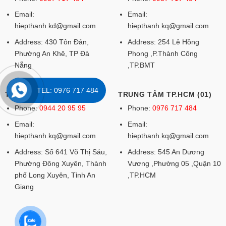
Email:
Email:
hiepthanh.kd@gmail.com
hiepthanh.kq@gmail.com
Address: 430 Tôn Đản,
Address: 254 Lê Hồng
Phường An Khê, TP Đà
Phong ,P.Thành Công
Nẵng
,TP.BMT
TEL: 0976 717 484
TRUNG TÂM AN GIANG
TRUNG TÂM TP.HCM (01)
Phone:
0944 20 95 95
Phone:
0976 717 484
Email:
Email:
hiepthanh.kq@gmail.com
hiepthanh.kq@gmail.com
Address: Số 641 Võ Thị Sáu,
Address: 545 An Dương
Phường Đông Xuyên, Thành
Vương ,Phường 05 ,Quận 10
phố Long Xuyên, Tỉnh An
,TP.HCM
Giang