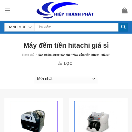
Skip
to
content
Máy đếm tiền hitachi giá sỉ
Trang chủ
/
Sản phẩm được gắn thẻ “Máy đếm tiền hitachi giá sỉ”
LỌC