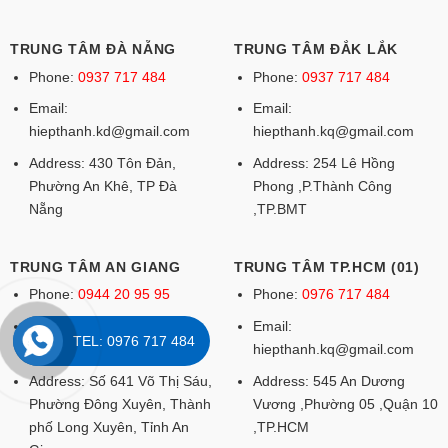
TRUNG TÂM ĐÀ NẴNG
TRUNG TÂM ĐẮK LẮK
Phone:
0937 717 484
Phone:
0937 717 484
Email:
Email:
hiepthanh.kd@gmail.com
hiepthanh.kq@gmail.com
Address: 430 Tôn Đản,
Address: 254 Lê Hồng
Phường An Khê, TP Đà
Phong ,P.Thành Công
Nẵng
,TP.BMT
TRUNG TÂM AN GIANG
TRUNG TÂM TP.HCM (01)
Phone:
0944 20 95 95
Phone:
0976 717 484
Email:
Email:
TEL: 0976 717 484
hiepthanh.kq@gmail.com
hiepthanh.kq@gmail.com
Address: Số 641 Võ Thị Sáu,
Address: 545 An Dương
Phường Đông Xuyên, Thành
Vương ,Phường 05 ,Quận 10
phố Long Xuyên, Tỉnh An
,TP.HCM