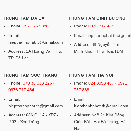
TRUNG TÂM ĐÀ LẠT
TRUNG TÂM BÌNH DƯƠNG
Phone:
0971 757 888
Phone:
0976 717 484
Email:
Email:
hiepthanhphat.tb@gmai
hiepthanhphat.tb@gmail.com
Address: 88 Nguyễn Thị
Address: 1A Hoàng Văn Thụ,
Minh Khai,P.Phú Hòa,TDM
TP. Đà Lạt
TRUNG TÂM SÓC TRĂNG
TRUNG TÂM HÀ NỘI
Phone:
079 36 033 226 -
Phone:
024 3953 467 - 0971
0976 717 484
757 888
Email:
Email:
hiepthanhphat.tb@gmail.com
hiepthanhphat.tb@gmail.com
Address: 686 QL1A - KP7 -
Address: Ngõ 24 Kim Đồng,
P.02 - Sóc Trăng
Giáp Bát , Hai Bà Trưng, Hà
Nội