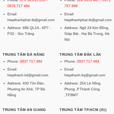
0976 717 484
757 888
Email:
Email:
hiepthanhphat.tb@gmail.com
hiepthanhphat.tb@gmail.com
Address: 686 QL1A - KP7 -
Address: Ngõ 24 Kim Đồng,
P.02 - Sóc Trăng
Giáp Bát , Hai Bà Trưng, Hà
Nội
TRUNG TÂM ĐÀ NẴNG
TRUNG TÂM ĐẮK LẮK
Phone:
0937 717 484
Phone:
0937 717 484
Email:
Email:
hiepthanh.kd@gmail.com
hiepthanh.kq@gmail.com
Address: 430 Tôn Đản,
Address: 254 Lê Hồng
Phường An Khê, TP Đà
Phong ,P.Thành Công
Nẵng
,TP.BMT
TRUNG TÂM AN GIANG
TRUNG TÂM TP.HCM (01)