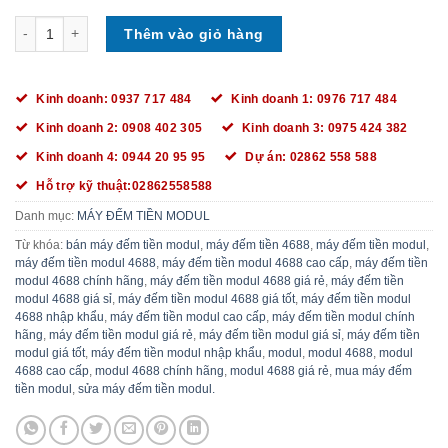
MÁY ĐẾM TIỀN MODUL 4688 số lượng
Thêm vào giỏ hàng
Kinh doanh: 0937 717 484
Kinh doanh 1: 0976 717 484
Kinh doanh 2: 0908 402 305
Kinh doanh 3: 0975 424 382
Kinh doanh 4: 0944 20 95 95
Dự án: 02862 558 588
Hỗ trợ kỹ thuật:02862558588
Danh mục:
MÁY ĐẾM TIỀN MODUL
Từ khóa:
bán máy đếm tiền modul
,
máy đếm tiền 4688
,
máy đếm tiền modul
,
máy đếm tiền modul 4688
,
máy đếm tiền modul 4688 cao cấp
,
máy đếm tiền
modul 4688 chính hãng
,
máy đếm tiền modul 4688 giá rẻ
,
máy đếm tiền
modul 4688 giá sỉ
,
máy đếm tiền modul 4688 giá tốt
,
máy đếm tiền modul
4688 nhập khẩu
,
máy đếm tiền modul cao cấp
,
máy đếm tiền modul chính
hãng
,
máy đếm tiền modul giá rẻ
,
máy đếm tiền modul giá sỉ
,
máy đếm tiền
modul giá tốt
,
máy đếm tiền modul nhập khẩu
,
modul
,
modul 4688
,
modul
4688 cao cấp
,
modul 4688 chính hãng
,
modul 4688 giá rẻ
,
mua máy đếm
tiền modul
,
sửa máy đếm tiền modul.