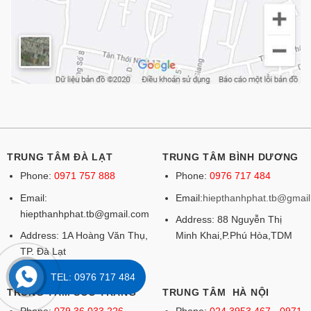
TRUNG TÂM ĐÀ LẠT
TRUNG TÂM BÌNH DƯƠNG
Phone:
0971 757 888
Phone:
0976 717 484
Email:
Email:
hiepthanhphat.tb@gmai
hiepthanhphat.tb@gmail.com
Address: 88 Nguyễn Thị
Address: 1A Hoàng Văn Thụ,
Minh Khai,P.Phú Hòa,TDM
TP. Đà Lạt
TEL: 0976 717 484
TRUNG TÂM SÓC TRĂNG
TRUNG TÂM HÀ NỘI
Phone:
079 36 033 226 -
Phone:
024 3953 467 - 0971