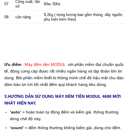
Công suất, tần
07
60w, 50hz
số
9,2kg ( trọng lượng bao gồm thùng, dây nguồn,
08
cân nặng
phụ kiện kèm theo)
.máy đếm tiền modul 4688, máy đếm tiền modul 4688 giá rẻ,
máy đếm tiền modul 4688 chính hãng, máy đếm tiền modul
4688 cao cấp, máy đếm tiền modul 4688 giá sỉ, máy đếm tiền
modul 4688 nhập khẩu, máy đếm tiền modul 4688 giá tốt,
Ưu điểm
:
Máy đếm tiền MODUL
với phần mềm đạt chuẩn quốc
tế, động cứng cáp được rất nhiều ngân hàng và tập đoàn lớn tin
dùng. Bởi phần mềm thiết bị thông minh chế độ hậu mãi chu đáo
đảm bảo lợi ích tốt nhất đếm quý khách hàng tiêu dùng.
3.HƯỚNG DẪN SỬ DỤNG MÁY ĐẾM TIỀN MODUL 4688 MỚI
NHẤT HIỆN NAY.
‘auto’
= hoàn toàn tự động đếm và kiểm giả .thông thường
dùng chế độ này.
‘count’
= đếm thông thường không kiểm giả ,dùng cho đếm