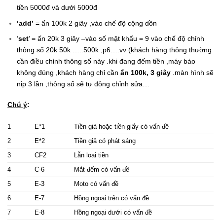
tiền 5000đ và dưới 5000đ
‘add’
= ấn 100k 2 giây ,vào chế độ cộng dồn
‘
set
’ = ấn 20k 3 giây –vào số mật khẩu = 9 vào chế độ chỉnh
thông số 20k 50k …..500k ,p6….vv (khách hàng thông thường
cần điều chỉnh thông số này .khi đang đếm tiền ,máy báo
không đúng ,khách hàng chỉ cần
ấn 100k, 3 giây
.màn hình sẽ
nip 3 lần ,thông số sẽ tự động chỉnh sửa…
Chú ý
:
1
E*1
Tiền giả hoặc tiền giấy có vấn đề
2
E*2
Tiền giả có phát sáng
3
CF2
Lẫn loại tiền
4
C-6
Mắt đếm có vấn đề
5
E-3
Moto có vấn đề
6
E-7
Hồng ngoại trên có vấn đề
7
E-8
Hồng ngoại dưới có vấn đề