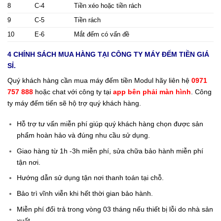
8
C-4
Tiền xéo hoặc tiền rách
9
C-5
Tiền rách
10
E-6
Mắt đếm có vấn đề
4 CHÍNH SÁCH MUA HÀNG TẠI
CÔNG TY MÁY ĐẾM TIỀN GIÁ
SỈ
.
Quý khách hàng cần
mua máy đếm tiền Modul
hãy liên hệ
0971
757 888
hoặc chat với công ty tại
app bên phải màn hình
. Công
ty máy đếm tiến sẽ hộ trợ quý khách hàng.
Hỗ trợ tư vấn miễn phí giúp quý khách hàng chọn được sản
phẩm hoàn hảo và đúng nhu cầu sử dụng.
Giao hàng từ 1h -3h miễn phí, sửa chữa bảo hành miễn phí
tận nơi.
Hướng dẫn sử dụng tận nơi thanh toán tại chỗ.
Bảo trì vĩnh viễn khi hết thời gian bảo hành.
Miễn phí đổi trả trong vòng 03 tháng nếu thiết bị lỗi do nhà sản
xuất.