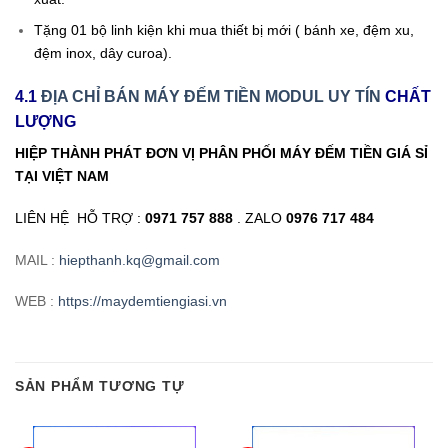
Tặng 01 bộ linh kiện khi mua thiết bị mới ( bánh xe, đệm xu,
đệm inox, dây curoa).
4.1
ĐỊA CHỈ BÁN MÁY ĐẾM TIỀN MODUL UY TÍN
CHẤT
LƯỢNG
HIỆP THÀNH PHÁT ĐƠN VỊ PHÂN PHỐI MÁY ĐẾM TIỀN GIÁ SỈ
TẠI VIỆT NAM
LIÊN HỆ HỖ TRỢ :
0971 757 888
. ZALO
0976 717 484
MAIL :
hiepthanh.kq@gmail.com
WEB :
https://maydemtiengiasi.vn
SẢN PHẨM TƯƠNG TỰ