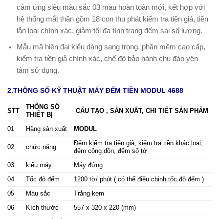
cảm ứng siêu màu sắc 03 màu hoàn toàn mới, kết hợp với
hệ thống mắt thần gồm 18 con thu phát kiểm tra tiền giả, tiền
lẫn loại chính xác, giảm tối đa tình trạng đếm sai số lượng.
Mẫu mã hiện đại kiểu dáng sang trọng, phần mềm cao cấp,
kiểm tra tiền giả chính xác, chế độ bảo hành chu đáo yên
tâm sử dụng.
2.THÔNG SỐ KỸ THUẬT MÁY ĐẾM TIỀN MODUL 4688
THÔNG SỐ
STT
CẤU TẠO , SẢN XUẤT, CHI TIẾT SẢN PHẨM
THIẾT BỊ
01
Hãng sản xuất
MODUL
Đếm kiểm tra tiền giả, kiểm tra tiền khác loại,
02
chức năng
đếm cộng dồn, đếm số tờ
03
kiểu máy
Máy đứng
04
Tốc độ đếm
1200 tờ/ phút ( có thể điều chỉnh tốc độ đếm )
05
Màu sắc
Trắng kem
06
Kích thước
557 x 320 x 220 (mm)