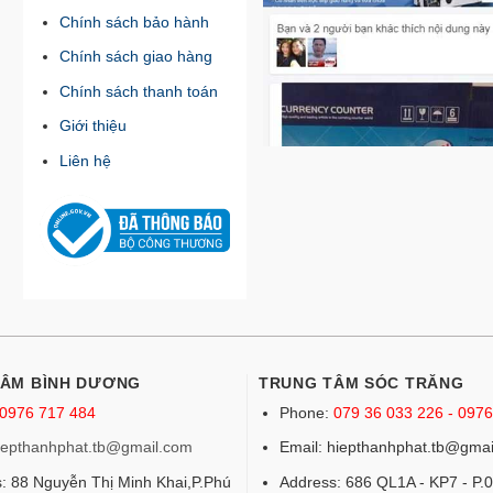
Chính sách bảo hành
Chính sách giao hàng
Chính sách thanh toán
Giới thiệu
Liên hệ
TÂM BÌNH DƯƠNG
TRUNG TÂM SÓC TRĂNG
0976 717 484
Phone:
079 36 033 226 - 097
iepthanhphat.tb@gmail.com
Email: hiepthanhphat.tb@gmai
: 88 Nguyễn Thị Minh Khai,P.Phú
Address: 686 QL1A - KP7 - P.0