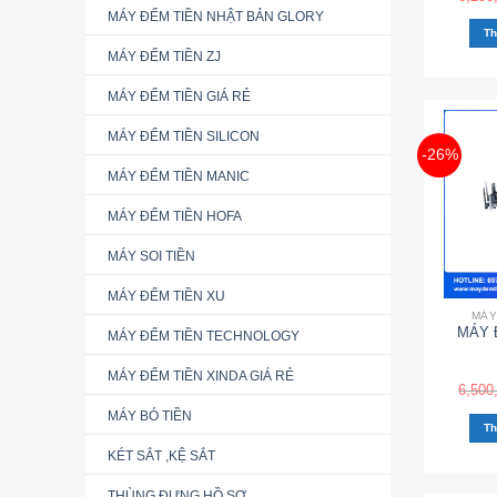
MÁY ĐẾM TIỀN NHẬT BẢN GLORY
Th
MÁY ĐẾM TIỀN ZJ
MÁY ĐẾM TIỀN GIÁ RẺ
MÁY ĐẾM TIỀN SILICON
-26%
MÁY ĐẾM TIỀN MANIC
MÁY ĐẾM TIỀN HOFA
MÁY SOI TIỀN
MÁY ĐẾM TIỀN XU
MÁY
MÁY 
MÁY ĐẾM TIỀN TECHNOLOGY
MÁY ĐẾM TIỀN XINDA GIÁ RẺ
6,500
MÁY BÓ TIỀN
Th
KÉT SẮT ,KỆ SẮT
THÙNG ĐỰNG HỒ SƠ