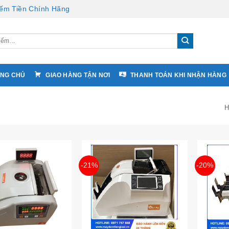
ếm Tiền Chính Hãng
NG CHỦ
GIAO HÀNG TẬN NƠI
THANH TOÁN KHI NHẬN HÀNG
H
-21%
-20%