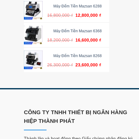
Máy Đếm Tiền Mazsan 6288
16,800,000
₫
12,800,000
₫
Máy Đếm Tiền Mazsan 6368
18,200,000
₫
16,600,000
₫
Máy Đếm Tiền Mazsan 8268
26,300,000
₫
23,600,000
₫
CÔNG TY TNHH THIẾT BỊ NGÂN HÀNG
HIỆP THÀNH PHÁT
Thành lập và hoạt động theo Giấy chứng nhận đăng ký