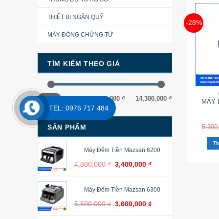
THIẾT BỊ NGÂN QUỸ
-28%
MÁY ĐÓNG CHỨNG TỪ
TÌM KIẾM THEO GIÁ
Giá
Giá
Giá
2,150,000 ₫
—
14,300,000 ₫
Lọc
MÁY 
thấp
cao
nhất
nhất
TEL: 0976 717 484
5,300
SẢN PHẨM
Th
Máy Đếm Tiền Mazsan 6200
4,800,000
₫
3,400,000
₫
Máy Đếm Tiền Mazsan 6300
5,500,000
₫
3,600,000
₫