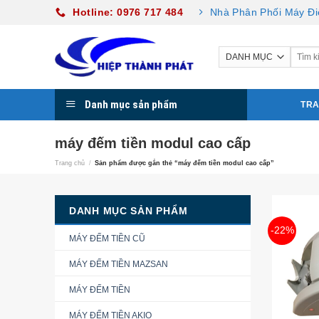
Skip
Hotline: 0976 717 484
Nhà Phân Phối Máy Đi
to
content
Danh mục sản phẩm
TRA
máy đếm tiền modul cao cấp
Trang chủ
/
Sản phẩm được gắn thẻ “máy đếm tiền modul cao cấp”
DANH MỤC SẢN PHẨM
-22%
MÁY ĐẾM TIỀN CŨ
MÁY ĐẾM TIỀN MAZSAN
MÁY ĐẾM TIỀN
MÁY ĐẾM TIỀN AKIO