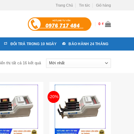
Trang Chủ
Tin tức
Giỏ hàng
0
₫
ĐỔI TRẢ TRONG 10 NGÀY
BẢO HÀNH 24 THÁNG
iển thị tất cả 16 kết quả
-20%