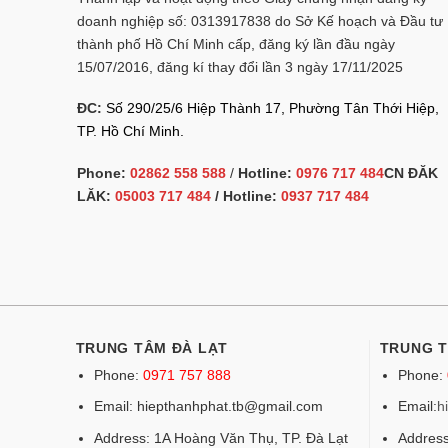
doanh nghiệp số: 0313917838 do Sở Kế hoạch và Đầu tư
thành phố Hồ Chí Minh cấp, đăng ký lần đầu ngày
15/07/2016, đăng kí thay đổi lần 3 ngày 17/11/2025
ĐC:
Số 290/25/6 Hiệp Thành 17, Phường Tân Thới Hiệp,
TP. Hồ Chí Minh.
Phone:
02862 558 588
/
Hotline:
0976 717 484
CN ĐĂK
LĂK:
05003 717 484
/ Hotline:
0937 717 484
TRUNG TÂM ĐÀ LẠT
TRUNG 
Phone:
0971 757 888
Phone:
Email: hiepthanhphat.tb@gmail.com
Email:
h
Address: 1A Hoàng Văn Thụ, TP. Đà Lạt
Address