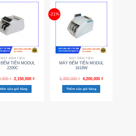
-21%
MÁY ĐẾM TIỀN
MÁY ĐẾM TIỀN
 ĐẾM TIỀN MODUL
MÁY ĐẾM TIỀN MODUL
2200C
1618W
0,000
₫
2,150,000
₫
5,300,000
₫
4,200,000
₫
hêm vào giỏ hàng
Thêm vào giỏ hàng