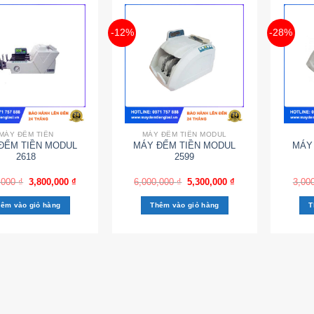
-12%
-28%
MÁY ĐẾM TIỀN
MÁY ĐẾM TIỀN MODUL
ĐẾM TIỀN MODUL
MÁY ĐẾM TIỀN MODUL
MÁY
2618
2599
,000
₫
3,800,000
₫
6,000,000
₫
5,300,000
₫
3,00
êm vào giỏ hàng
Thêm vào giỏ hàng
T