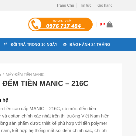
Trang Chủ
Tin tức
Giỏ hàng
0
₫
ĐỔI TRẢ TRONG 10 NGÀY
BẢO HÀNH 24 THÁNG
ủ
/
MÁY ĐẾM TIỀN MANIC
 ĐẾM TIỀN MANIC – 216C
n hệ
 tiền cao cấp MANIC – 216C, có mức đếm tiền
 và cotton chính xác nhất trên thị trường Việt Nam hiện
 dòng sản phẩm được thiết kế phù hợp với tiền polymer
t nam, kết hợp hệ thống mắt soi đếm chính xác, chi phí