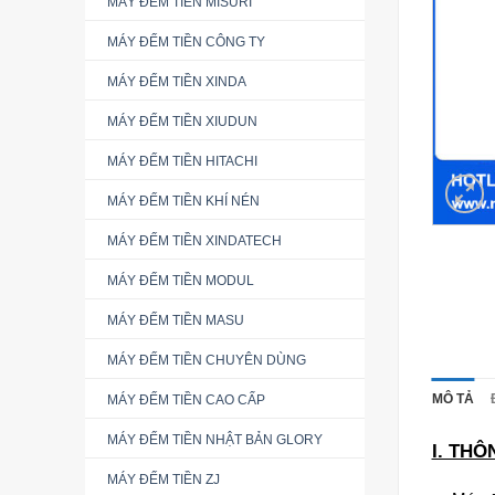
MÁY ĐẾM TIỀN MISURI
MÁY ĐẾM TIỀN CÔNG TY
MÁY ĐẾM TIỀN XINDA
MÁY ĐẾM TIỀN XIUDUN
MÁY ĐẾM TIỀN HITACHI
MÁY ĐẾM TIỀN KHÍ NÉN
MÁY ĐẾM TIỀN XINDATECH
MÁY ĐẾM TIỀN MODUL
MÁY ĐẾM TIỀN MASU
MÁY ĐẾM TIỀN CHUYÊN DÙNG
MÁY ĐẾM TIỀN CAO CẤP
MÔ TẢ
MÁY ĐẾM TIỀN NHẬT BẢN GLORY
I. THÔ
MÁY ĐẾM TIỀN ZJ