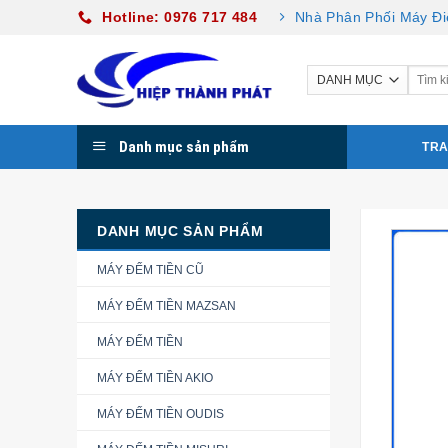
Skip
Hotline: 0976 717 484
Nhà Phân Phối Máy Đi
to
content
Danh mục sản phẩm
TRA
DANH MỤC SẢN PHẨM
MÁY ĐẾM TIỀN CŨ
MÁY ĐẾM TIỀN MAZSAN
MÁY ĐẾM TIỀN
MÁY ĐẾM TIỀN AKIO
MÁY ĐẾM TIỀN OUDIS