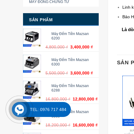
MÁY ĐÓNG CHỨNG TỪ
Linh 
Bảo H
SẢN PHẨM
Là dò
Máy Đếm Tiền Mazsan
6200
4,800,000
₫
3,400,000
₫
Máy Đếm Tiền Mazsan
SẢN 
6300
5,500,000
₫
3,600,000
₫
Máy Đếm Tiền Mazsan
6288
16,800,000
₫
12,800,000
₫
TEL: 0976 717 484
Máy Đếm Tiền Mazsan
6368
18,200,000
₫
16,600,000
₫
MÁ