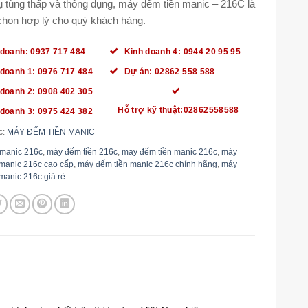
ụ tùng thấp và thông dụng, máy đếm tiền manic – 216C là
chọn hợp lý cho quý khách hàng.
 doanh: 0937 717 484
Kinh doanh 4: 0944 20 95 95
 doanh 1: 0976 717 484
Dự án: 02862 558 588
 doanh 2: 0908 402 305
Hỗ trợ kỹ thuật:02862558588
 doanh 3: 0975 424 382
c:
MÁY ĐẾM TIỀN MANIC
manic 216c
,
máy đếm tiền 216c
,
may đếm tiền manic 216c
,
máy
 manic 216c cao cấp
,
máy đếm tiền manic 216c chính hãng
,
máy
manic 216c giá rẻ