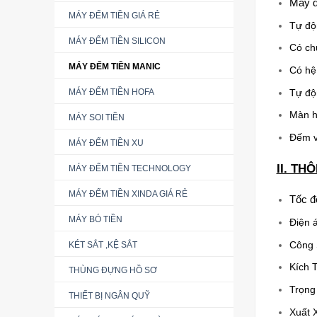
Máy đ
MÁY ĐẾM TIỀN GIÁ RẺ
Tự độ
MÁY ĐẾM TIỀN SILICON
Có ch
MÁY ĐẾM TIỀN MANIC
Có hệ 
Tự độ
MÁY ĐẾM TIỀN HOFA
Màn h
MÁY SOI TIỀN
Đếm v
MÁY ĐẾM TIỀN XU
II. TH
MÁY ĐẾM TIỀN TECHNOLOGY
MÁY ĐẾM TIỀN XINDA GIÁ RẺ
Tốc đ
MÁY BÓ TIỀN
Điện 
Công 
KÉT SẮT ,KỆ SẮT
Kích 
THÙNG ĐỰNG HỒ SƠ
Trọng
THIẾT BỊ NGÂN QUỸ
Xuất 