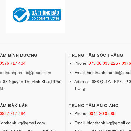
TÂM BÌNH DƯƠNG
TRUNG TÂM SÓC TRĂNG
0976 717 484
Phone:
079 36 033 226 - 097
iepthanhphat.tb@gmail.com
Email: hiepthanhphat.tb@gmai
: 88 Nguyễn Thị Minh Khai,P.Phú
Address: 686 QL1A - KP7 - P.0
DM
Trăng
ÂM ĐẮK LẮK
TRUNG TÂM AN GIANG
0937 717 484
Phone:
0944 20 95 95
hiepthanh.kq@gmail.com
Email: hiepthanh.kq@gmail.c