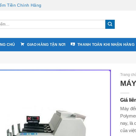
ếm Tiền Chính Hãng
NG CHỦ
GIAO HÀNG TẬN NƠI
THANH TOÁN KHI NHẬN HÀNG
Trang ch
MÁY
Giá liê
Máy đếm
Polymer
nay, là
của việ