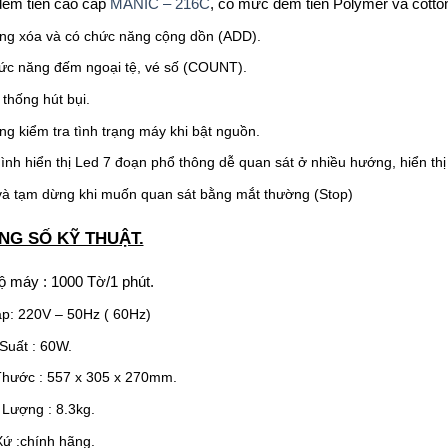
ếm tiền cao cấp
MANIC – 216C
, có mức đếm tiền Polymer và cotton
ng xóa và có chức năng cộng dồn (ADD).
ức năng đếm ngoại tệ, vé số (COUNT).
thống hút bụi.
ng kiểm tra tình trạng máy khi bật nguồn.
ình hiển thị Led 7 đoạn phổ thông dễ quan sát ở nhiều hướng, hiển thị
à tạm dừng khi muốn quan sát bằng mắt thường (Stop)
ÔNG SỐ KỸ THUẬT.
ộ máy : 1000 Tờ/1 phút.
áp: 220V – 50Hz ( 60Hz)
Suất : 60W.
Thước : 557 x 305 x 270mm.
 Lượng : 8.3kg.
Xứ :chính hãng.