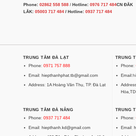
Phone:
02862 558 588
/
Hotline:
0976 717 484
CN ĐĂK
LĂK:
05003 717 484
/ Hotline:
0937 717 484
TRUNG TÂM ĐÀ LẠT
TRUNG 
Phone:
0971 757 888
Phone:
Email: hiepthanhphat.tb@gmail.com
Email:
h
Address: 1A Hoàng Văn Thụ, TP. Đà Lạt
Address
Hòa,T
TRUNG TÂM ĐÀ NẴNG
TRUNG T
Phone:
0937 717 484
Phone:
Email: hiepthanh.kd@gmail.com
Email: 