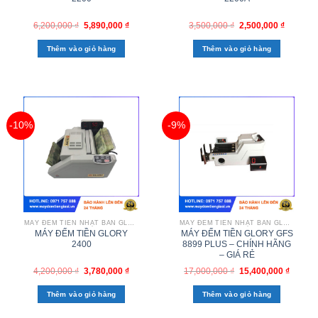
6,200,000
₫
5,890,000
₫
3,500,000
₫
2,500,000
₫
Thêm vào giỏ hàng
Thêm vào giỏ hàng
-10%
-9%
MÁY ĐẾM TIỀN NHẬT BẢN GLORY
MÁY ĐẾM TIỀN NHẬT BẢN GLORY
MÁY ĐẾM TIỀN GLORY
MÁY ĐẾM TIỀN GLORY GFS
2400
8899 PLUS – CHÍNH HÃNG
– GIÁ RẺ
4,200,000
₫
3,780,000
₫
17,000,000
₫
15,400,000
₫
Thêm vào giỏ hàng
Thêm vào giỏ hàng