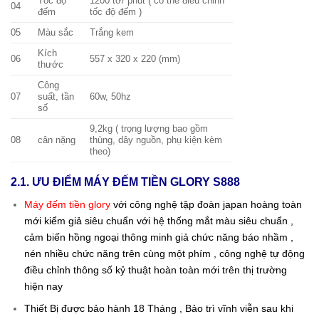
Tốc độ
1200 tờ/ phút ( có thể điều chỉnh
04
đếm
tốc độ đếm )
05
Màu sắc
Trắng kem
Kích
06
557 x 320 x 220 (mm)
thước
Công
07
suất, tần
60w, 50hz
số
9,2kg ( trọng lượng bao gồm
08
cân nặng
thùng, dây nguồn, phụ kiện kèm
theo)
2.1. ƯU ĐIỂM MÁY ĐẾM TIỀN GLORY S888
Máy đếm tiền glory
với công nghệ tập đoàn japan hoàng toàn
mới kiểm giả siêu chuẩn với hệ thống mắt màu siêu chuẩn ,
cảm biến hồng ngoại thông minh giả chức năng báo nhầm ,
nén nhiều chức năng trên cùng một phím , công nghệ tự động
điều chỉnh thông số kỷ thuật hoàn toàn mới trên thị trường
hiện nay
Thiết Bị được bảo hành 18 Tháng , Bảo trì vĩnh viễn sau khi