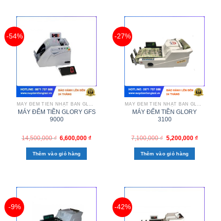
-54%
-27%
MÁY ĐẾM TIỀN NHẬT BẢN GLORY
MÁY ĐẾM TIỀN NHẬT BẢN GLORY
MÁY ĐẾM TIỀN GLORY GFS
MÁY ĐẾM TIỀN GLORY
9000
3100
14,500,000
₫
6,600,000
₫
7,100,000
₫
5,200,000
₫
Thêm vào giỏ hàng
Thêm vào giỏ hàng
-9%
-42%