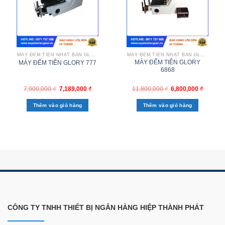
MÁY ĐẾM TIỀN NHẬT BẢN GLORY
MÁY ĐẾM TIỀN NHẬT BẢN GLORY
MÁY ĐẾM TIỀN GLORY
MÁY ĐẾM TIỀN GLORY 777
6868
7,900,000
₫
7,189,000
₫
11,800,000
₫
6,800,000
₫
Thêm vào giỏ hàng
Thêm vào giỏ hàng
CÔNG TY TNHH THIẾT BỊ NGÂN HÀNG HIỆP THÀNH PHÁT