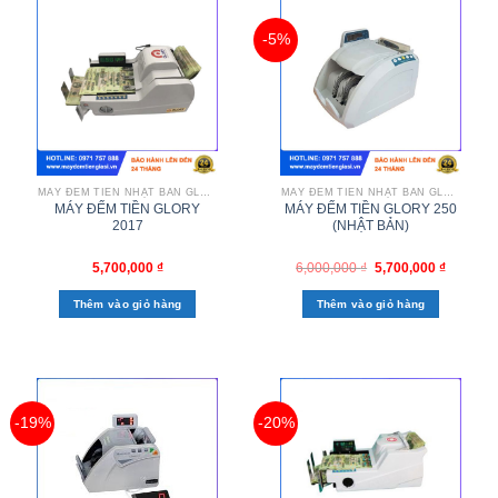
-5%
MÁY ĐẾM TIỀN NHẬT BẢN GLORY
MÁY ĐẾM TIỀN NHẬT BẢN GLORY
MÁY ĐẾM TIỀN GLORY
MÁY ĐẾM TIỀN GLORY 250
2017
(NHẬT BẢN)
5,700,000
₫
6,000,000
₫
5,700,000
₫
Thêm vào giỏ hàng
Thêm vào giỏ hàng
-19%
-20%