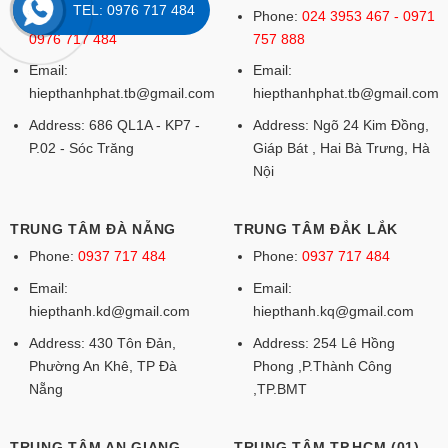
TEL: 0976 717 484
Phone:
079 36 033 226 -
Phone:
024 3953 467 - 0971
0976 717 484
757 888
Email:
Email:
hiepthanhphat.tb@gmail.com
hiepthanhphat.tb@gmail.com
Address: 686 QL1A - KP7 -
Address: Ngõ 24 Kim Đồng,
P.02 - Sóc Trăng
Giáp Bát , Hai Bà Trưng, Hà
Nội
TRUNG TÂM ĐÀ NẴNG
TRUNG TÂM ĐẮK LẮK
Phone:
0937 717 484
Phone:
0937 717 484
Email:
Email:
hiepthanh.kd@gmail.com
hiepthanh.kq@gmail.com
Address: 430 Tôn Đản,
Address: 254 Lê Hồng
Phường An Khê, TP Đà
Phong ,P.Thành Công
Nẵng
,TP.BMT
TRUNG TÂM AN GIANG
TRUNG TÂM TP.HCM (01)