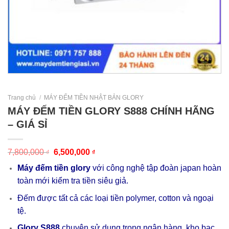
Trang chủ
/
MÁY ĐẾM TIỀN NHẬT BẢN GLORY
MÁY ĐẾM TIỀN GLORY S888 CHÍNH HÃNG
– GIÁ SỈ
7,800,000
6,500,000
₫
₫
Máy đếm tiền glory
với công nghệ tập đoàn japan hoàn
toàn mới kiểm tra tiền siêu giả.
Đếm được tất cả các loại tiền polymer, cotton và ngoại
tệ.
Glory S888
chuyên sử dụng trong ngân hàng, kho bạc,