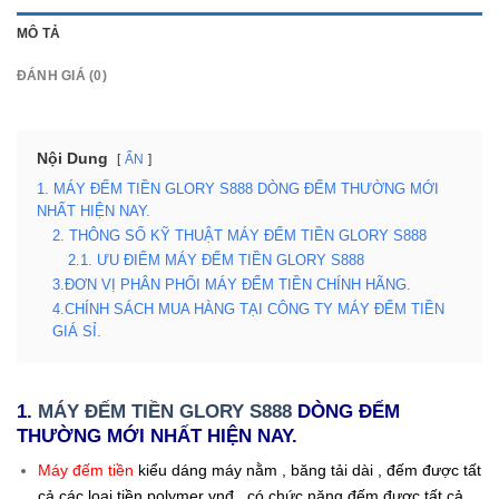
MÔ TẢ
ĐÁNH GIÁ (0)
Nội Dung
ẨN
1. MÁY ĐẾM TIỀN GLORY S888 DÒNG ĐẾM THƯỜNG MỚI
NHẤT HIỆN NAY.
2. THÔNG SỐ KỸ THUẬT MÁY ĐẾM TIỀN GLORY S888
2.1. ƯU ĐIỂM MÁY ĐẾM TIỀN GLORY S888
3.ĐƠN VỊ PHÂN PHỐI MÁY ĐẾM TIỀN CHÍNH HÃNG.
4.CHÍNH SÁCH MUA HÀNG TẠI CÔNG TY MÁY ĐẾM TIỀN
GIÁ SỈ.
1.
MÁY ĐẾM TIỀN GLORY S888
DÒNG ĐẾM
THƯỜNG MỚI NHẤT HIỆN NAY.
Máy đếm tiền
kiểu dáng máy nằm , băng tải dài , đếm được tất
cả các loại tiền polymer vnđ , có chức năng đếm được tất cả