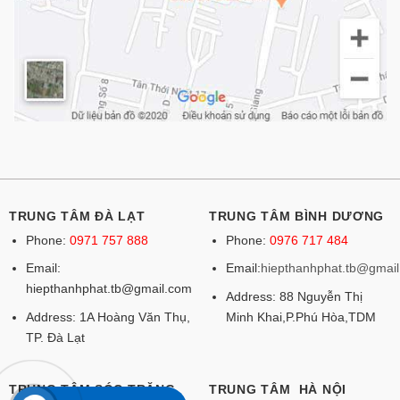
TRUNG TÂM ĐÀ LẠT
TRUNG TÂM BÌNH DƯƠNG
Phone:
0971 757 888
Phone:
0976 717 484
Email:
Email:
hiepthanhphat.tb@gmai
hiepthanhphat.tb@gmail.com
Address: 88 Nguyễn Thị
Address: 1A Hoàng Văn Thụ,
Minh Khai,P.Phú Hòa,TDM
TP. Đà Lạt
TRUNG TÂM SÓC TRĂNG
TRUNG TÂM HÀ NỘI