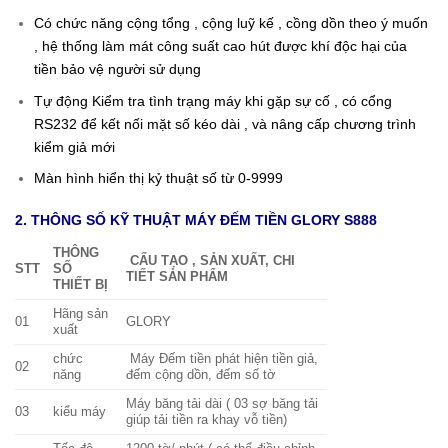
Có chức năng cộng tổng , cộng luỹ kế , cồng dồn theo ý muốn
, hệ thống làm mát công suất cao hút được khí độc hại của
tiền bảo vệ người sử dụng
Tự động Kiểm tra tình trạng máy khi gặp sự cố , có cổng
RS232 để kết nối mặt số kéo dài , và nâng cấp chương trình
kiểm giả mới
Màn hình hiển thị kỷ thuật số từ 0-9999
2. THÔNG SỐ KỸ THUẬT MÁY ĐẾM TIỀN GLORY S888
THÔNG
CẤU TẠO , SẢN XUẤT, CHI
STT
SỐ
TIẾT SẢN PHẨM
THIẾT BỊ
Hãng sản
01
GLORY
xuất
chức
Máy Đếm tiền phát hiện tiền giả,
02
năng
đếm cộng dồn, đếm số tờ
Máy băng tải dài ( 03 sợ băng tải
03
kiểu máy
giúp tải tiền ra khay vỗ tiền)