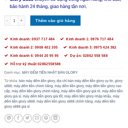
bảo hành 24 tháng, giao hàng tận nơi.
MÁY ĐẾM TIỀN GLORY S888 CHÍNH HÃNG - GIÁ SỈ số lượng
Thêm vào giỏ hàng
Kinh doanh: 0937 717 484
Kinh doanh 1: 0976 717 484
Kinh doanh 2: 0908 402 305
Kinh doanh 3: 0975 424 382
Kinh doanh 4: 0944 20 95 95
Dự án: 02862 558 588
Hỗ trợ kỹ thuật:02862558588
Danh mục:
MÁY ĐẾM TIỀN NHẬT BẢN GLORY
Từ khóa:
bán máy đếm tiền glory
,
địa chỉ bán máy đếm tiền glory uy tín
,
glory
s888
,
máy đếm tiền chính hãng
,
máy đếm tiền glory
,
máy đếm tiền glory cao
cấp
,
máy đếm tiền glory chính hãng
,
máy đếm tiền glory giá rẻ
,
máy đếm tiền
glory giá sỉ
,
máy đếm tiền glory giá tốt
,
máy đếm tiền glory nhập khẩu
,
máy
đếm tiền glory s888
,
máy đếm tiền glory s888 chính hãng
,
máy đếm tiền
glory s888 giá sỉ