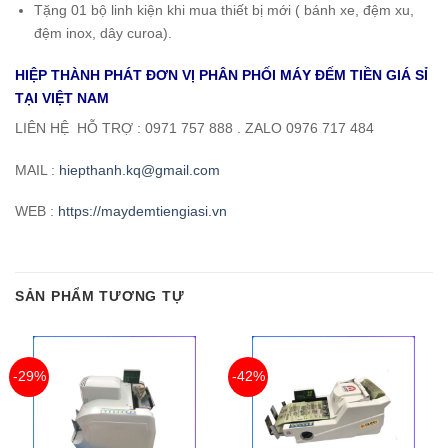
Tặng 01 bộ linh kiện khi mua thiết bị mới ( bánh xe, đệm xu,
đệm inox, dây curoa).
HIỆP THÀNH PHÁT ĐƠN VỊ PHÂN PHỐI MÁY ĐẾM TIỀN GIÁ SỈ
TẠI VIỆT NAM
LIÊN HỆ HỖ TRỢ : 0971 757 888 . ZALO 0976 717 484
MAIL :
hiepthanh.kq@gmail.com
WEB :
https://maydemtiengiasi.vn
SẢN PHẨM TƯƠNG TỰ
-29%
-42%