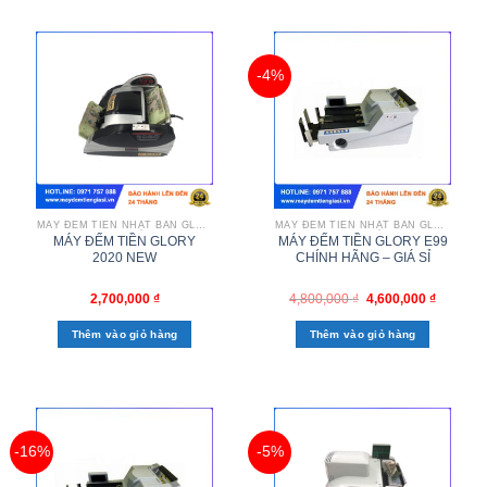
-4%
MÁY ĐẾM TIỀN NHẬT BẢN GLORY
MÁY ĐẾM TIỀN NHẬT BẢN GLORY
MÁY ĐẾM TIỀN GLORY
MÁY ĐẾM TIỀN GLORY E99
2020 NEW
CHÍNH HÃNG – GIÁ SỈ
2,700,000
₫
4,800,000
₫
4,600,000
₫
Thêm vào giỏ hàng
Thêm vào giỏ hàng
-16%
-5%