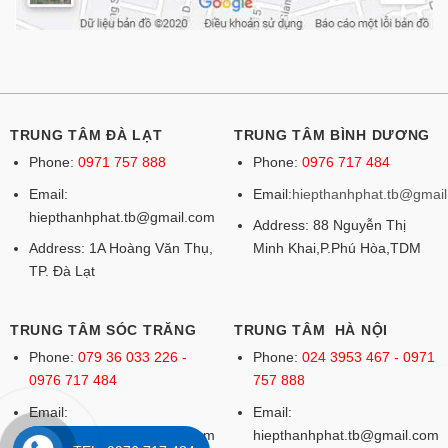
TRUNG TÂM ĐÀ LẠT
TRUNG TÂM BÌNH DƯƠNG
Phone:
0971 757 888
Phone:
0976 717 484
Email:
Email:
hiepthanhphat.tb@gmai
hiepthanhphat.tb@gmail.com
Address: 88 Nguyễn Thị
Address: 1A Hoàng Văn Thụ,
Minh Khai,P.Phú Hòa,TDM
TP. Đà Lạt
TRUNG TÂM SÓC TRĂNG
TRUNG TÂM HÀ NỘI
Phone:
079 36 033 226 -
Phone:
024 3953 467 - 0971
0976 717 484
757 888
Email:
Email:
hiepthanhphat.tb@gmail.com
hiepthanhphat.tb@gmail.com