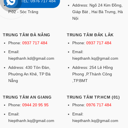
TEL: 0976 717 484
Address: 686 QL1A - KP7 -
Address: Ngõ 24 Kim Đồng,
P.02 - Sóc Trăng
Giáp Bát , Hai Bà Trưng, Hà
Nội
TRUNG TÂM ĐÀ NẴNG
TRUNG TÂM ĐẮK LẮK
Phone:
0937 717 484
Phone:
0937 717 484
Email:
Email:
hiepthanh.kd@gmail.com
hiepthanh.kq@gmail.com
Address: 430 Tôn Đản,
Address: 254 Lê Hồng
Phường An Khê, TP Đà
Phong ,P.Thành Công
Nẵng
,TP.BMT
TRUNG TÂM AN GIANG
TRUNG TÂM TP.HCM (01)
Phone:
0944 20 95 95
Phone:
0976 717 484
Email:
Email:
hiepthanh.kq@gmail.com
hiepthanh.kq@gmail.com