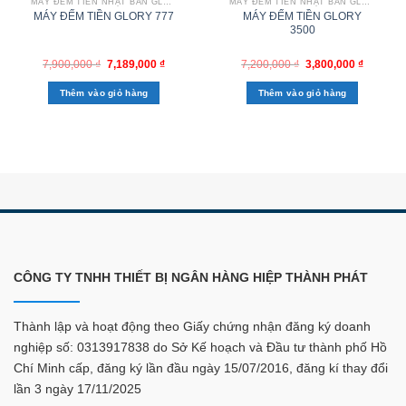
MÁY ĐẾM TIỀN NHẬT BẢN GLORY
MÁY ĐẾM TIỀN NHẬT BẢN GLORY
MÁY ĐẾM TIỀN GLORY
MÁY ĐẾM TIỀN GLORY 777
3500
7,900,000
₫
7,189,000
₫
7,200,000
₫
3,800,000
₫
Thêm vào giỏ hàng
Thêm vào giỏ hàng
CÔNG TY TNHH THIẾT BỊ NGÂN HÀNG HIỆP THÀNH PHÁT
Thành lập và hoạt động theo Giấy chứng nhận đăng ký doanh
nghiệp số: 0313917838 do Sở Kế hoạch và Đầu tư thành phố Hồ
Chí Minh cấp, đăng ký lần đầu ngày 15/07/2016, đăng kí thay đổi
lần 3 ngày 17/11/2025