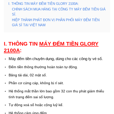
I. THÔNG TIN MÁY ĐẾM TIỀN GLORY 2100A:
CHÍNH SÁCH MUA HÀNG TẠI CÔNG TY MÁY ĐẾM TIỀN GIÁ
SỈ.
HIỆP THÀNH PHÁT ĐƠN VỊ PHÂN PHỐI MÁY ĐẾM TIỀN
GIÁ SỈ TẠI VIỆT NAM
I.
THÔNG TIN
MÁY ĐẾM TIỀN GLORY
2100A
:
Máy đếm tiền chuyên dụng, dùng cho các công ty vé số.
Đếm tiền thông thường hoàn toàn tự động.
Băng tải dài, 02 mặt số.
Phần cơ cứng cáp, không bị rỉ sét.
Hệ thống mắt thần lớn bao gồm 32 con thu phát giảm thiểu
tình trạng đếm sai số lượng.
Tự động xoá số hoặc cộng luỹ kế.
Hệ thống cảm ứng đếm.