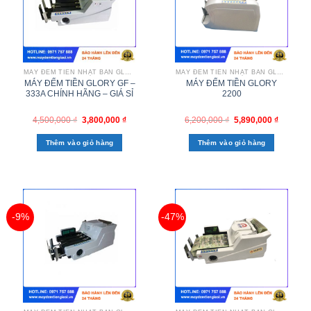
MÁY ĐẾM TIỀN NHẬT BẢN GLORY
MÁY ĐẾM TIỀN NHẬT BẢN GLORY
MÁY ĐẾM TIỀN GLORY GF –
MÁY ĐẾM TIỀN GLORY
333A CHÍNH HÃNG – GIÁ SỈ
2200
4,500,000
₫
3,800,000
₫
6,200,000
₫
5,890,000
₫
Thêm vào giỏ hàng
Thêm vào giỏ hàng
-9%
-47%