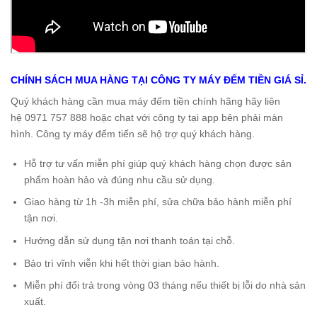
CHÍNH SÁCH MUA HÀNG TẠI
CÔNG TY MÁY ĐẾM TIỀN GIÁ SỈ
.
Quý khách hàng cần mua máy đếm tiền chính hãng hãy liên
hệ 0971 757 888 hoặc chat với công ty tại app bên phải màn
hình. Công ty máy đếm tiến sẽ hộ trợ quý khách hàng.
Hỗ trợ tư vấn miễn phí giúp quý khách hàng chọn được sản
phẩm hoàn hảo và đúng nhu cầu sử dụng.
Giao hàng từ 1h -3h miễn phí, sửa chữa bảo hành miễn phí
tận nơi.
Hướng dẫn sử dụng tận nơi thanh toán tại chỗ.
Bảo trì vĩnh viễn khi hết thời gian bảo hành.
Miễn phí đổi trả trong vòng 03 tháng nếu thiết bị lỗi do nhà sản
xuất.