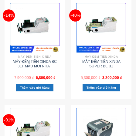
-14%
-40%
MÁY ĐẾM TIỀN XINDA
MÁY ĐẾM TIỀN XINDA
MÁY ĐẾM TIỀN XINDA BC
MÁY ĐẾM TIỀN XINDA
31F MẪU MỚI NHẤT
SUPER BC 31
7,900,000
₫
6,800,000
₫
5,300,000
₫
3,200,000
₫
Thêm vào giỏ hàng
Thêm vào giỏ hàng
-91%