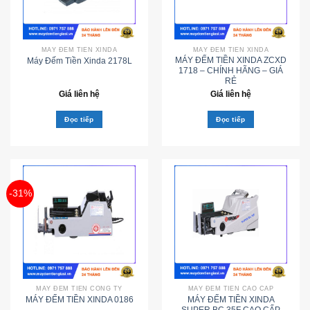
MÁY ĐẾM TIỀN XINDA
MÁY ĐẾM TIỀN XINDA
MÁY ĐẾM TIỀN XINDA ZCXD
Máy Đếm Tiền Xinda 2178L
1718 – CHÍNH HÃNG – GIÁ
RẺ
Giá liên hệ
Giá liên hệ
Đọc tiếp
Đọc tiếp
-31%
MÁY ĐẾM TIỀN CÔNG TY
MÁY ĐẾM TIỀN CAO CẤP
MÁY ĐẾM TIỀN XINDA
MÁY ĐẾM TIỀN XINDA 0186
SUPER BC 35F CAO CẤP