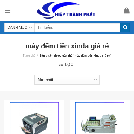
Skip
to
content
máy đếm tiền xinda giá rẻ
Trang chủ
/
Sản phẩm được gắn thẻ “máy đếm tiền xinda giá rẻ”
LỌC