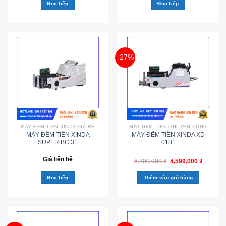
Đọc tiếp
Đọc tiếp
-27%
MÁY ĐẾM TIỀN XINDA GIÁ RẺ
MÁY ĐẾM TIỀN CHUYÊN DÙNG
MÁY ĐẾM TIỀN XINDA
MÁY ĐẾM TIỀN XINDA XD
SUPER BC 31
0181
Giá liên hệ
6,300,000
₫
4,599,000
₫
Đọc tiếp
Thêm vào giỏ hàng