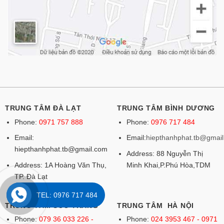
TRUNG TÂM ĐÀ LẠT
TRUNG TÂM BÌNH DƯƠNG
Phone:
0971 757 888
Phone:
0976 717 484
Email:
Email:
hiepthanhphat.tb@gmai
hiepthanhphat.tb@gmail.com
Address: 88 Nguyễn Thị
Address: 1A Hoàng Văn Thụ,
Minh Khai,P.Phú Hòa,TDM
TP. Đà Lạt
TEL: 0976 717 484
TRUNG TÂM SÓC TRĂNG
TRUNG TÂM HÀ NỘI
Phone:
079 36 033 226 -
Phone:
024 3953 467 - 0971