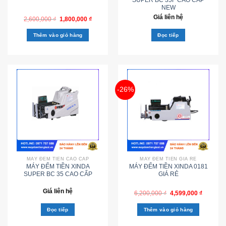
NEW
Giá liên hệ
2,600,000
₫
1,800,000
₫
Thêm vào giỏ hàng
Đọc tiếp
-26%
MÁY ĐẾM TIỀN CAO CẤP
MÁY ĐẾM TIỀN GIÁ RẺ
MÁY ĐẾM TIỀN XINDA
MÁY ĐẾM TIỀN XINDA 0181
SUPER BC 35 CAO CẤP
GIÁ RẺ
Giá liên hệ
6,200,000
₫
4,599,000
₫
Đọc tiếp
Thêm vào giỏ hàng