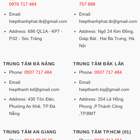
0976 717 484
757 888
Email:
Email:
hiepthanhphat.tb@gmail.com
hiepthanhphat.tb@gmail.com
Address: 686 QL1A - KP7 -
Address: Ngõ 24 Kim Đồng,
P.02 - Sóc Trăng
Giáp Bát , Hai Bà Trưng, Hà
Nội
TRUNG TÂM ĐÀ NẴNG
TRUNG TÂM ĐẮK LẮK
Phone:
0937 717 484
Phone:
0937 717 484
Email:
Email:
hiepthanh.kd@gmail.com
hiepthanh.kq@gmail.com
Address: 430 Tôn Đản,
Address: 254 Lê Hồng
Phường An Khê, TP Đà
Phong ,P.Thành Công
Nẵng
,TP.BMT
TRUNG TÂM AN GIANG
TRUNG TÂM TP.HCM (01)