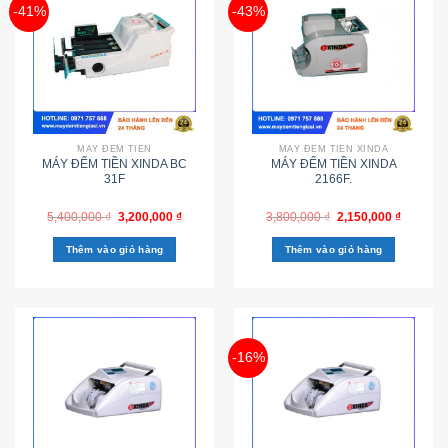
-41%
-43%
MÁY ĐẾM TIỀN
MÁY ĐẾM TIỀN XINDA
MÁY ĐẾM TIỀN XINDA BC
MÁY ĐẾM TIỀN XINDA
31F
2166F.
5,400,000
₫
3,200,000
₫
3,800,000
₫
2,150,000
₫
Thêm vào giỏ hàng
Thêm vào giỏ hàng
-16%