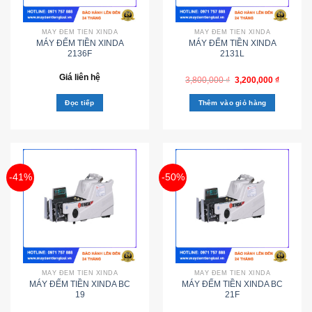
MÁY ĐẾM TIỀN XINDA
MÁY ĐẾM TIỀN XINDA
MÁY ĐẾM TIỀN XINDA
MÁY ĐẾM TIỀN XINDA
2136F
2131L
Giá liên hệ
3,800,000
₫
3,200,000
₫
Đọc tiếp
Thêm vào giỏ hàng
-41%
-50%
MÁY ĐẾM TIỀN XINDA
MÁY ĐẾM TIỀN XINDA
MÁY ĐẾM TIỀN XINDA BC
MÁY ĐẾM TIỀN XINDA BC
19
21F