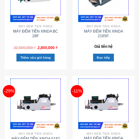
MÁY ĐẾM TIỀN XINDA
MÁY ĐẾM TIỀN XINDA
MÁY ĐẾM TIỀN XINDA BC
MÁY ĐẾM TIỀN XINDA
28F
2165F.
Giá liên hệ
32,000,000
₫
2,800,000
₫
Thêm vào giỏ hàng
Đọc tiếp
-29%
-11%
MÁY ĐẾM TIỀN XINDA
MÁY ĐẾM TIỀN XINDA
MÁY ĐẾM TIỀN XINDA
MÁY ĐẾM TIỀN XINDA 0182