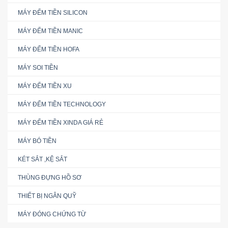
MÁY ĐẾM TIỀN SILICON
MÁY ĐẾM TIỀN MANIC
MÁY ĐẾM TIỀN HOFA
MÁY SOI TIỀN
MÁY ĐẾM TIỀN XU
MÁY ĐẾM TIỀN TECHNOLOGY
MÁY ĐẾM TIỀN XINDA GIÁ RẺ
MÁY BÓ TIỀN
KÉT SẮT ,KỆ SẮT
THÙNG ĐỰNG HỒ SƠ
THIẾT BỊ NGÂN QUỸ
MÁY ĐÓNG CHỨNG TỪ