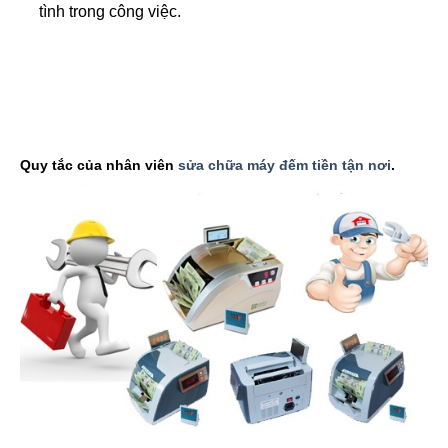
tình trong công việc.
bán máy đếm tiền xinda
,
bán máy đếm tiền xiudun
,
bán máy
đếm tiền glory
,
bán máy đếm tiền masu
,
bán máy đếm tiền
modul
,
bán máy soi tiền
,
bán máy bó tiền
,
bán máy đóng chứng
từ
,
bán máy đếm tiền manic
,
bán máy đếm
Quy tắc của nhân viên
sửa chữa máy đếm tiền tận nơi
.