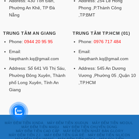
Address: 430 Tôn Đản,
Address: 254 Lê Hồng
Phường An Khê, TP Đà
Phong ,P.Thành Công
Nẵng
,TP.BMT
TRUNG TÂM AN GIANG
TRUNG TÂM TP.HCM (01)
Phone:
0944 20 95 95
Phone:
0976 717 484
Email:
Email:
hiepthanh.kq@gmail.com
hiepthanh.kq@gmail.com
Address: Số 641 Võ Thị Sáu,
Address: 545 An Dương
Phường Đông Xuyên, Thành
Vương ,Phường 05 ,Quận 10
phố Long Xuyên, Tỉnh An
,TP.HCM
Giang
MÁY ĐẾM TIỀN XINDA
MÁY ĐẾM TIỀN XIUDUN
MÁY ĐẾM TIỀN MODUL
MÁY ĐẾM TIỀN MASU
MÁY ĐẾM TIỀN CHUYÊN DÙNG
MÁY ĐẾM TIỀN CAO CẤP
MÁY ĐẾM TIỀN NHẬT BẢN GLORY
MÁY ĐẾM TIỀN ZJ
MÁY ĐẾM TIỀN GIÁ RẺ
MÁY ĐẾM TIỀN SILICON
MÁY ĐẾM TIỀN MANIC
MÁY ĐẾM TIỀN HOFA
MÁY SOI TIỀN