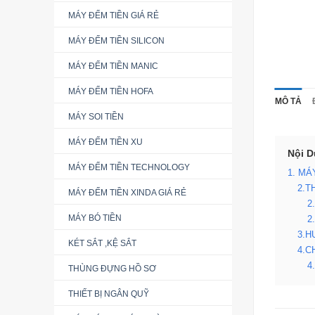
MÁY ĐẾM TIỀN GIÁ RẺ
MÁY ĐẾM TIỀN SILICON
MÁY ĐẾM TIỀN MANIC
MÁY ĐẾM TIỀN HOFA
MÔ TẢ
MÁY SOI TIỀN
MÁY ĐẾM TIỀN XU
Nội 
MÁY ĐẾM TIỀN TECHNOLOGY
1. MÁ
2.T
MÁY ĐẾM TIỀN XINDA GIÁ RẺ
2
MÁY BÓ TIỀN
2
3.H
KÉT SẮT ,KỆ SẮT
4.C
4
THÙNG ĐỰNG HỒ SƠ
THIẾT BỊ NGÂN QUỸ