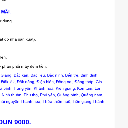
MÃI.
sự dụng.
uật do nhà sản xuất).
lên.
sở phân phối máy đếm tiền.
Giang, Bắc kạn, Bạc liêu, Bắc ninh, Bến tre, Binh định,
Đắk lắk, Đắk nông, Điện biên, Đồng nai, Đồng tháp, Gia
oà bình, Hưng yên, Khánh hoà, Kiên giang, Kon tum, Lai
, Ninh thuận, Phú thọ, Phú yên, Quảng bình, Quảng nam,
 Thái nguyên,Thanh hoá, Thừa thiên huế, Tiền giang,Thành
UN 9000.