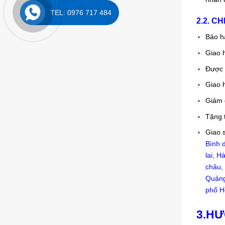
TEL: 0976 717 484
2.2. C
Bảo h
Giao 
Được đ
Giao 
Giảm 
Tặng t
Giao 
Bình 
lai, 
châu,
Quảng
phố H
3.HƯ