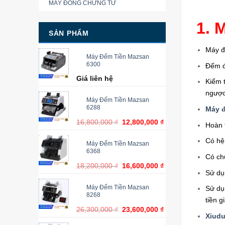
MÁY ĐÓNG CHỨNG TỪ
1. 
SẢN PHẨM
Máy đế
Máy Đếm Tiền Mazsan
6300
Đếm đ
Giá liên hệ
Kiểm t
ngược 
Máy Đếm Tiền Mazsan
6288
Máy đ
16,800,000
₫
12,800,000
₫
Hoàn 
Có hệ
Máy Đếm Tiền Mazsan
6368
Có ch
18,200,000
₫
16,600,000
₫
Sử dụ
Máy Đếm Tiền Mazsan
Sử dụ
8268
tiền g
26,300,000
₫
23,600,000
₫
Xiud