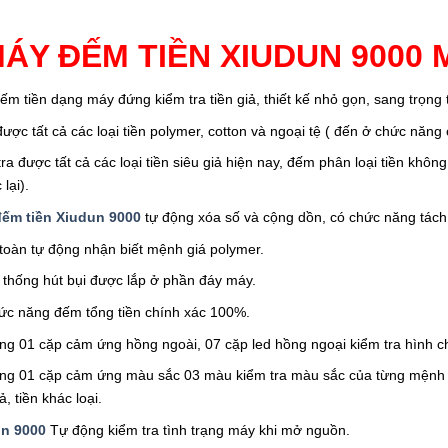
MÁY ĐẾM TIỀN XIUDUN 9000 
m tiền dạng máy đứng kiểm tra tiền giả, thiết kế nhỏ gọn, sang trọng ti
ược tất cả các loại tiền polymer, cotton và ngoại tệ ( đến ở chức năng
ra được tất cả các loại tiền siêu giả hiện nay, đếm phân loại tiền kh
lại).
ếm tiền Xiudun 9000
tự động xóa số và cộng dồn, có chức năng tách 
toàn tự động nhận biết mệnh giá polymer.
 thống hút bụi được lắp ở phần đáy máy.
ức năng đếm tổng tiền chính xác 100%.
ng 01 cặp cảm ứng hồng ngoài, 07 cặp led hồng ngoại kiểm tra hình c
ng 01 cặp cảm ứng màu sắc 03 màu kiểm tra màu sắc của từng mệnh giá
iả, tiền khác loại.
un 9000
Tự động kiểm tra tình trạng máy khi mở nguồn.