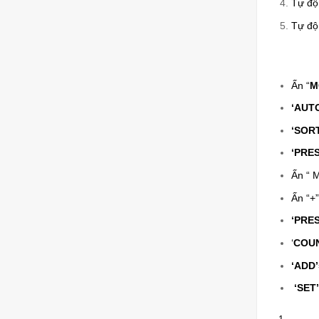
Tự độn
Tự độ
Ấn “
M
‘AUT
‘SOR
‘PRE
Ấn “ 
Ấn “+
‘PRE
‘
COU
‘ADD’
‘SET