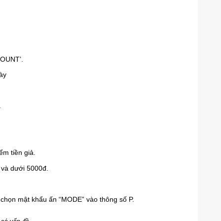
COUNT’.
ày
.
ểm tiền giả.
 và dưới 5000đ.
-“ chọn mật khẩu ấn “MODE” vào thông số P.