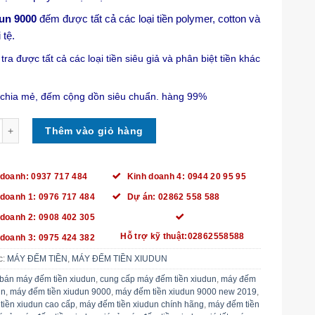
un 9000
đếm được tất cả các loại tiền polymer, cotton và
 tệ.
tra được tất cả các loại tiền siêu giả và phân biệt tiền khác
chia mẻ, đếm cộng dồn siêu chuẩn. hàng 99%
 TIỀN XIUDUN 9000 số lượng
Thêm vào giỏ hàng
 doanh: 0937 717 484
Kinh doanh 4: 0944 20 95 95
 doanh 1: 0976 717 484
Dự án: 02862 558 588
 doanh 2: 0908 402 305
Hỗ trợ kỹ thuật:02862558588
 doanh 3: 0975 424 382
c:
MÁY ĐẾM TIỀN
,
MÁY ĐẾM TIỀN XIUDUN
bán máy đếm tiền xiudun
,
cung cấp máy đếm tiền xiudun
,
máy đếm
un
,
máy đếm tiền xiudun 9000
,
máy đếm tiền xiudun 9000 new 2019
,
tiền xiudun cao cấp
,
máy đếm tiền xiudun chính hãng
,
máy đếm tiền