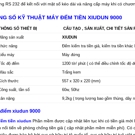
ng RS 232 để kết nối với mặt số kéo dài và nâng cấp máy khi có chương 
NG SỐ KỸ THUẬT MÁY ĐẾM TIỀN XIUDUN 9000
THÔNG SỐ THIẾT BỊ
CẤU TẠO , SẢN XUẤT, CHI TIẾT SẢN
Hãng sản xuất
XIUDUN
chức năng
Đếm kiểm tra tiền giả, kiểm tra tiền khác
kiểu máy
Máy đứng
Tốc độ đếm
1200 tờ/ phút ( có thể điều chỉnh tốc độ 
Màu sắc
Trắng kem
Kích thước
557 x 320 x 220 (mm)
Công suất, tần số
60w, 50hz
cân nặng
9,2kg ( trọng lượng bao gồm thùng, dây 
 điểm xiudun 9000
ếm tiền xiudun
Phần mềm được cập nhật liên tục khi có tiền giả mới 
n nổi tiến về phòng chống tiền giả ( cập nhật phần mềm miễn phí). Có
iệu được bảo hộ bởi cục sở hữu trí tệ quốc tế, cục sở hữu trí tuệ việt