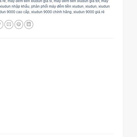
á rẻ
,
máy đếm tiền xiudun giá sỉ
,
máy đếm tiền xiudun giá tốt
,
máy
 xiudun nhập khẩu
,
phân phối máy đếm tiền xiudun
,
xiudun
,
xiudun
dun 9000 cao cấp
,
xiudun 9000 chính hãng
,
xiudun 9000 giá rẻ