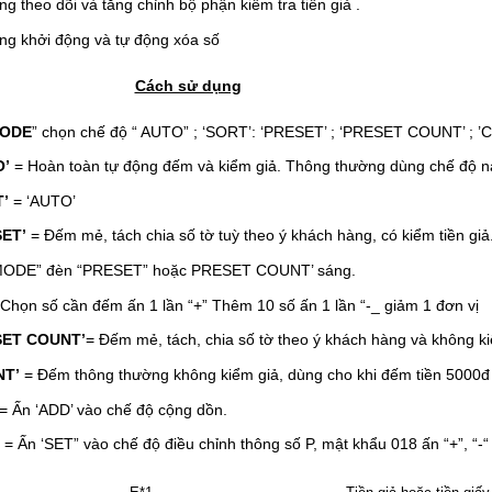
g theo dõi và tăng chỉnh bộ phận kiểm tra tiền giả .
ng khởi động và tự động xóa số
Cách sử dụng
ODE
” chọn chế độ “ AUTO” ; ‘SORT’: ‘PRESET’ ; ‘PRESET COUNT’ ; ’
O’
= Hoàn toàn tự động đếm và kiểm giả. Thông thường dùng chế độ n
T’
= ‘AUTO’
SET’
= Đếm mẻ, tách chia số tờ tuỳ theo ý khách hàng, có kiểm tiền giả
MODE” đèn “PRESET” hoặc PRESET COUNT’ sáng.
”Chọn số cần đếm ấn 1 lần “+” Thêm 10 số ấn 1 lần “-_ giảm 1 đơn vị
SET COUNT’
= Đếm mẻ, tách, chia số tờ theo ý khách hàng và không ki
NT’
= Đếm thông thường không kiểm giả, dùng cho khi đếm tiền 5000đ
= Ấn ‘ADD’ vào chế độ cộng dồn.
’
= Ấn ‘SET” vào chế độ điều chỉnh thông số P, mật khẩu 018 ấn “+”, “