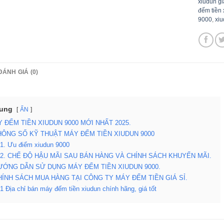
xiudun gi
đếm tiền
9000
,
xiu
ĐÁNH GIÁ (0)
Dung
ẨN
Y ĐẾM TIỀN XIUDUN 9000 MỚI NHẤT 2025.
HÔNG SỐ KỸ THUẬT MÁY ĐẾM TIỀN XIUDUN 9000
.1. Ưu điểm xiudun 9000
.2. CHẾ ĐỘ HẬU MÃI SAU BÁN HÀNG VÀ CHÍNH SÁCH KHUYẾN MÃI.
ƯỚNG DẪN SỬ DỤNG MÁY ĐẾM TIỀN XIUDUN 9000.
HÍNH SÁCH MUA HÀNG TẠI CÔNG TY MÁY ĐẾM TIỀN GIÁ SỈ.
.1 Địa chỉ bán máy đếm tiền xiudun chính hãng, giá tốt