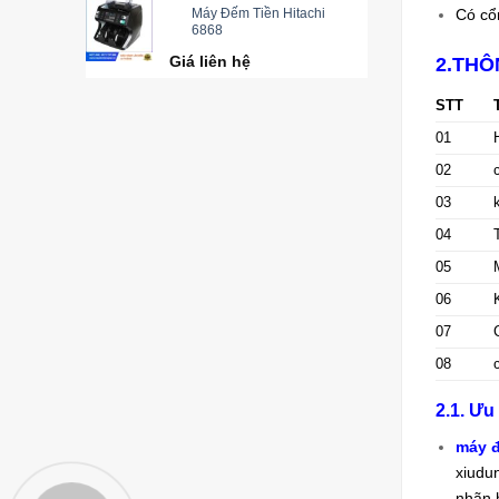
Máy Đếm Tiền Hitachi
Có cổ
6868
Giá liên hệ
2.THÔ
STT
01
02
03
04
05
06
07
08
2.1. Ưu
máy đ
xiudu
nhãn h