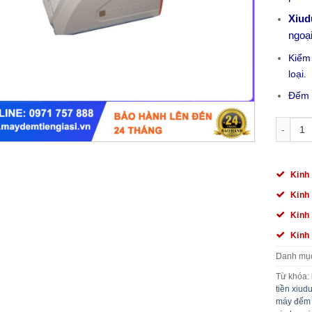
Xiud
ngoại
Kiểm 
loại.
Đếm 
MÁY ĐẾM
Kinh
Kinh
Kinh
Kinh
Danh mụ
Từ khóa:
tiền xiud
máy đếm 