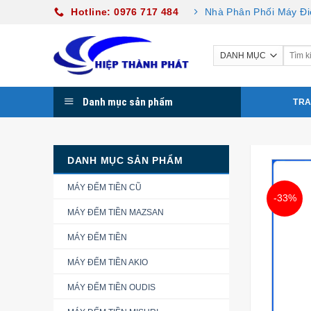
Skip
Hotline: 0976 717 484
Nhà Phân Phối Máy Đi
to
content
Danh mục sản phẩm
TRA
DANH MỤC SẢN PHẨM
MÁY ĐẾM TIỀN CŨ
-33%
MÁY ĐẾM TIỀN MAZSAN
MÁY ĐẾM TIỀN
MÁY ĐẾM TIỀN AKIO
MÁY ĐẾM TIỀN OUDIS