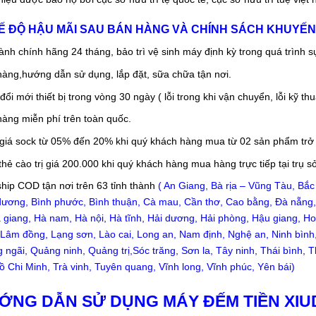
HẾ ĐỘ HẬU MÃI SAU BÁN HÀNG VÀ CHÍNH SÁCH KHUYẾN 
ành chính hãng 24 tháng, bảo trì vệ sinh máy định kỳ trong quá trình 
hàng,hướng dẫn sử dụng, lắp đặt, sữa chữa tận nơi.
ổi mới thiết bị trong vòng 30 ngày ( lỗi trong khi vận chuyển, lỗi kỹ th
hàng miễn phí trên toàn quốc.
giá sock từ 05% đến 20% khi quý khách hàng mua từ 02 sản phẩm trở 
hẻ cào trị giá 200.000 khi quý khách hàng mua hàng trực tiếp tại trụ 
ship COD tận nơi trên 63 tỉnh thành
( An Giang, Bà rịa – Vũng Tàu, Bắc 
dương, Bình phước, Bình thuận, Cà mau, Cần thơ, Cao bằng, Đà nẵng, 
Hà giang, Hà nam, Hà nội, Hà tĩnh, Hải dương, Hải phòng, Hậu giang, H
 Lâm đồng, Lạng sơn, Lào cai, Long an, Nam định, Nghệ an, Ninh bình
 ngãi, Quảng ninh, Quảng trị,Sóc trăng, Sơn la, Tây ninh, Thái bình,
ồ Chi Minh, Trà vinh, Tuyên quang, Vĩnh long, Vĩnh phúc, Yên bái)
ỚNG DẪN SỬ DỤNG MÁY ĐẾM TIỀN XIUD