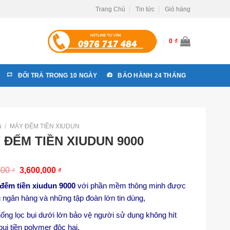
Trang Chủ
Tin tức
Giỏ hàng
0
₫
ĐỔI TRẢ TRONG 10 NGÀY
BẢO HÀNH 24 THÁNG
ủ
/
MÁY ĐẾM TIỀN XIUDUN
 ĐẾM TIỀN XIUDUN 9000
000
3,600,000
₫
₫
đếm tiền xiudun 9000
với phần mềm thông minh được
u ngân hàng và những tập đoàn lớn tin dùng,
hống lọc bụi dưới lớn bảo vệ người sử dụng không hít
bụi tiền polymer độc hại.