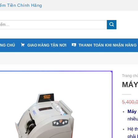
ếm Tiền Chính Hãng
NG CHỦ
GIAO HÀNG TẬN NƠI
THANH TOÁN KHI NHẬN HÀNG
Trang ch
MÁY
5,400,
Máy 
nhiề
Hệ t
phải 