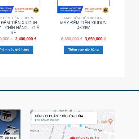
Y ĐẾM TIỀN XIUDUN
MÁY ĐẾM TIỀN XIUDUN
 ĐẾM TIỀN XIUDUN
MÁY ĐẾM TIỀN XIUDUN
 – CHÍN HÃNG – GIÁ
4699W
RẺ.
0,000
₫
2,400,000
₫
6,800,000
₫
3,650,000
₫
Thêm vào giỏ hàng
Thêm vào giỏ hàng