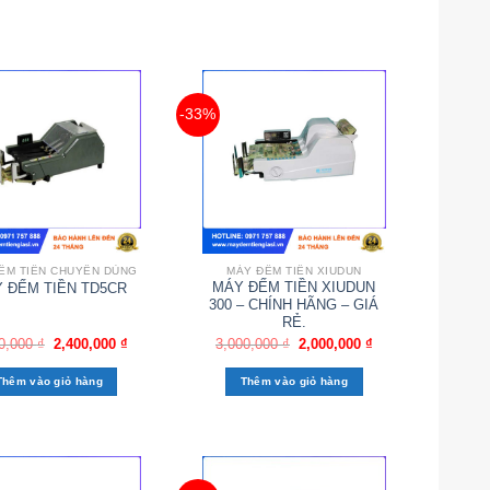
-33%
ẾM TIỀN CHUYÊN DÙNG
MÁY ĐẾM TIỀN XIUDUN
MÁY ĐẾM TIỀN XIUDUN
 ĐẾM TIỀN TD5CR
300 – CHÍNH HÃNG – GIÁ
RẺ.
0,000
₫
2,400,000
₫
3,000,000
₫
2,000,000
₫
Thêm vào giỏ hàng
Thêm vào giỏ hàng