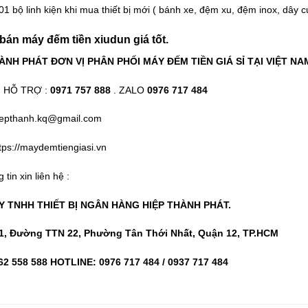
1 bộ linh kiện khi mua thiết bị mới ( bánh xe, đệm xu, đệm inox, dây c
 bán máy đếm tiền xiudun giá tốt.
ÀNH PHÁT ĐƠN VỊ PHÂN PHỐI MÁY ĐẾM TIỀN GIÁ SỈ TẠI VIỆT NA
 HỖ TRỢ :
0971 757 888
. ZALO
0976 717 484
iepthanh.kq@gmail.com
tps://maydemtiengiasi.vn
 tin xin liên hệ :
 TNHH THIẾT BỊ NGÂN HÀNG HIỆP THÀNH PHÁT.
 1, Đường TTN 22, Phường Tân Thới Nhất, Quận 12, TP.HCM
62 558 588 HOTLINE: 0976 717 484 / 0937 717 484