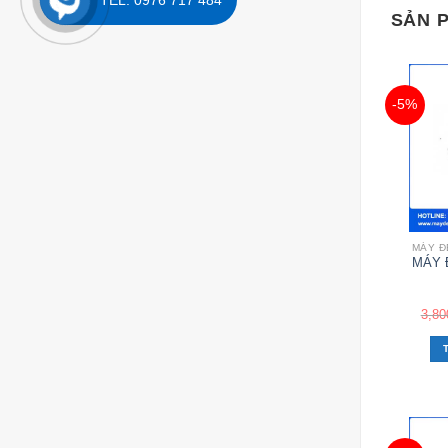
TEL: 0976 717 484
SẢN 
-5%
MÁY Đ
MÁY 
3,80