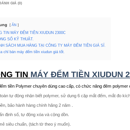
ĐÁNH GIÁ (0)
Dung
ẨN
 TIN MÁY ĐẾM TIỀN XIUDUN 2300C
NG SỐ KỸ THUẬT.
NH SÁCH MUA HÀNG TẠI CÔNG TY MÁY ĐẾM TIỀN GIÁ SỈ.
ịa chỉ bán máy đếm tiền xiudun giá tốt.
NG TIN
MÁY ĐẾM TIỀN XIUDUN 
ếm tiền Polymer chuyên dùng cao cấp, có chức năng đêm polymer 
toàn tự động nhận biết polymer, sử dụng 6 cặp mắt đếm, mắt đo kích 
bền, bảo hành hàng chính hãng 2 năm .
n định số, tự động xóa và cộng dồn.
mẻ siêu chuẩn, (tách tờ theo ý muốn).