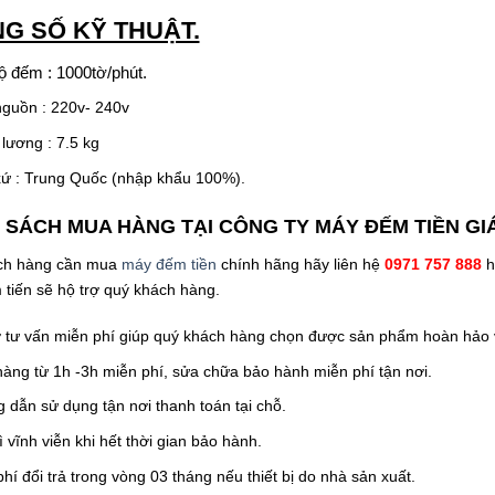
G SỐ KỸ THUẬT.
ộ đếm : 1000tờ/phút.
nguồn : 220v- 240v
lương : 7.5 kg
xứ : Trung Quốc (nhập khẩu 100%).
 SÁCH MUA HÀNG TẠI
CÔNG TY MÁY ĐẾM TIỀN GIÁ
ch hàng cần mua
máy đếm tiền
chính hãng hãy liên hệ
0971 757 888
h
tiến sẽ hộ trợ quý khách hàng.
ợ tư vấn miễn phí giúp quý khách hàng chọn được sản phẩm hoàn hảo
hàng từ 1h -3h miễn phí, sửa chữa bảo hành miễn phí tận nơi.
 dẫn sử dụng tận nơi thanh toán tại chỗ.
ì vĩnh viễn khi hết thời gian bảo hành.
hí đổi trả trong vòng 03 tháng nếu thiết bị do nhà sản xuất.