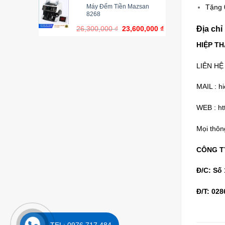
Máy Đếm Tiền Mazsan
Tặng 0
8268
Địa chỉ
26,300,000
₫
23,600,000
₫
HIỆP TH
LIÊN HỆ
MAIL :
h
WEB :
ht
Mọi thông
CÔNG TY
Đ/C: Số
Đ/T: 028