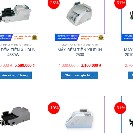
-23%
-31%
Y ĐẾM TIỀN XIUDUN
MÁY ĐẾM TIỀN XIUDUN
 ĐẾM TIỀN XIUDUN
MÁY ĐẾM TIỀN XIUDUN
MÁY
4689W
2500
201
0,000
₫
5,580,000
₫
4,000,000
₫
3,100,000
₫
2,70
Thêm vào giỏ hàng
Thêm vào giỏ hàng
-10%
-31%