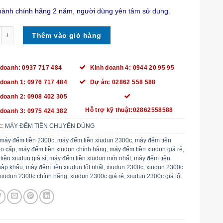
hành chính hãng 2 năm, người dùng yên tâm sử dụng.
 TIỀN XIUDUN 2300C số lượng
Thêm vào giỏ hàng
 doanh: 0937 717 484
Kinh doanh 4: 0944 20 95 95
 doanh 1: 0976 717 484
Dự án: 02862 558 588
 doanh 2: 0908 402 305
Hỗ trợ kỹ thuật:02862558588
 doanh 3: 0975 424 382
c:
MÁY ĐẾM TIỀN CHUYÊN DÙNG
máy đếm tiền 2300c
,
máy đếm tiền xiudun 2300c
,
máy đếm tiền
ao cấp
,
máy đếm tiền xiudun chính hãng
,
máy đếm tiền xiudun giá rẻ
,
iền xiudun giá sỉ
,
máy đếm tiền xiudun mới nhất
,
máy đếm tiền
hập khẩu
,
máy đếm tiền xiudun tốt nhất
,
xiudun 2300c
,
xiudun 2300c
xiudun 2300c chính hãng
,
xiudun 2300c giá rẻ
,
xiudun 2300c giá tốt