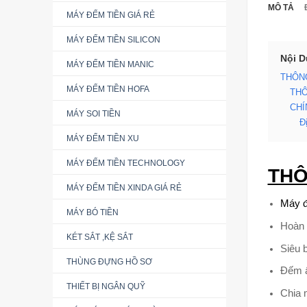
MÔ TẢ
MÁY ĐẾM TIỀN GIÁ RẺ
MÁY ĐẾM TIỀN SILICON
Nội 
MÁY ĐẾM TIỀN MANIC
THÔNG
MÁY ĐẾM TIỀN HOFA
THÔ
CHÍ
MÁY SOI TIỀN
Đ
MÁY ĐẾM TIỀN XU
MÁY ĐẾM TIỀN TECHNOLOGY
THÔ
MÁY ĐẾM TIỀN XINDA GIÁ RẺ
Máy đ
MÁY BÓ TIỀN
Hoàn 
KÉT SẮT ,KỆ SẮT
Siêu 
THÙNG ĐỰNG HỒ SƠ
Đếm ấ
THIẾT BỊ NGÂN QUỸ
Chia 