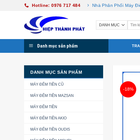
Skip
Hotline: 0976 717 484
Nhà Phân Phối Máy Đi
to
content
Danh mục sản phẩm
TRA
DANH MỤC SẢN PHẨM
MÁY ĐẾM TIỀN CŨ
-18%
MÁY ĐẾM TIỀN MAZSAN
MÁY ĐẾM TIỀN
MÁY ĐẾM TIỀN AKIO
MÁY ĐẾM TIỀN OUDIS