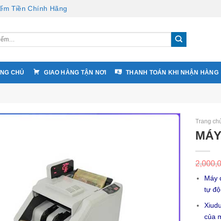
ếm Tiền Chính Hãng
NG CHỦ
GIAO HÀNG TẬN NƠI
THANH TOÁN KHI NHẬN HÀNG
Trang ch
MÁY
2,000,
Máy 
tự độ
Xiudu
của m