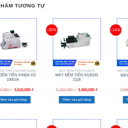
PHẨM TƯƠNG TỰ
-35%
-14%
ẾM TIỀN CHUYÊN DÙNG
MÁY ĐẾM TIỀN XIUDUN
MÁY Đ
ĐẾM TIỀN XINDA XD
MÁY ĐẾM TIỀN XIUDUN
MÁY
1000JA
2118
0,000
₫
3,610,000
₫
5,200,000
₫
3,400,000
₫
2,80
Thêm vào giỏ hàng
Thêm vào giỏ hàng