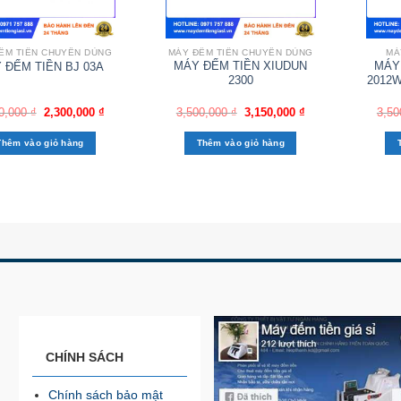
ẾM TIỀN CHUYÊN DÙNG
MÁY ĐẾM TIỀN CHUYÊN DÙNG
MÁ
MÁY ĐẾM TIỀN XIUDUN
MÁY
 ĐẾM TIỀN BJ 03A
2300
2012W
0,000
₫
2,300,000
₫
3,500,000
₫
3,150,000
₫
3,50
Thêm vào giỏ hàng
Thêm vào giỏ hàng
CHÍNH SÁCH
Chính sách bảo mật