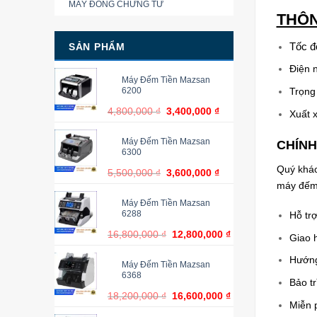
MÁY ĐÓNG CHỨNG TỪ
THÔN
Tốc đ
SẢN PHẨM
Điện 
Máy Đếm Tiền Mazsan
6200
Trọng 
4,800,000
₫
3,400,000
₫
Xuất 
Máy Đếm Tiền Mazsan
CHÍNH
6300
Quý khá
5,500,000
₫
3,600,000
₫
máy đếm 
Máy Đếm Tiền Mazsan
6288
Hỗ tr
16,800,000
₫
12,800,000
₫
Giao 
Hướng
Máy Đếm Tiền Mazsan
6368
Bảo tr
18,200,000
₫
16,600,000
₫
Miễn p