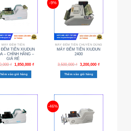
-9%
MÁY ĐẾM TIỀN
MÁY ĐẾM TIỀN CHUYÊN DÙNG
 ĐẾM TIỀN XIUDUN
MÁY ĐẾM TIỀN XIUDUN
0A – CHÍNH HÃNG –
2400
GIÁ RẺ
0,000
₫
1,850,000
₫
3,500,000
₫
3,200,000
₫
Thêm vào giỏ hàng
Thêm vào giỏ hàng
-46%