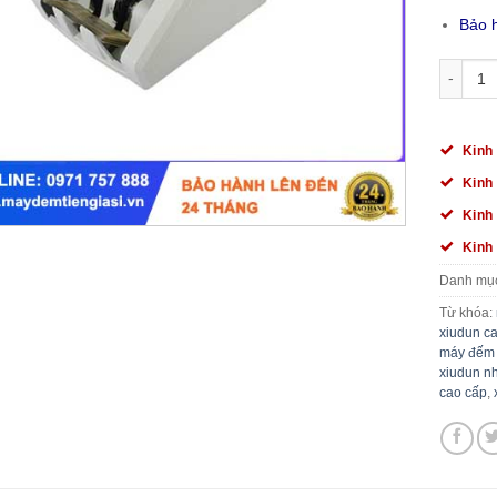
Bảo 
MÁY ĐẾM
Kinh
Kinh
Kinh
Kinh
Danh mụ
Từ khóa:
xiudun c
máy đếm t
xiudun n
cao cấp
,