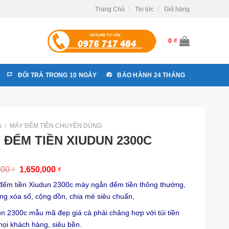
Trang Chủ
Tin tức
Giỏ hàng
0
₫
ĐỔI TRẢ TRONG 10 NGÀY
BẢO HÀNH 24 THÁNG
ủ
/
MÁY ĐẾM TIỀN CHUYÊN DÙNG
 ĐẾM TIỀN XIUDUN 2300C
000
1,650,000
₫
₫
đếm tiền Xiudun 2300c máy ngắn đếm tiền thông thường,
ng xóa số, cộng dồn, chia mẻ siêu chuẩn,
n 2300c mẫu mã đẹp giá cả phải chăng hợp với túi tiền
ọi khách hàng, siêu bền.