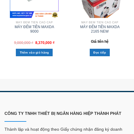
MÁY ĐẾM TIỀN CAO CẤP
MÁY ĐẾM TIỀN CAO CẤP
MÁY ĐẾM TIỀN MAXDA
MÁY ĐẾM TIỀN MAXDA
9000
2165 NEW
Giá liên hệ
9,000,000
₫
8,370,000
₫
Thêm vào giỏ hàng
Đọc tiếp
CÔNG TY TNHH THIẾT BỊ NGÂN HÀNG HIỆP THÀNH PHÁT
Thành lập và hoạt động theo Giấy chứng nhận đăng ký doanh