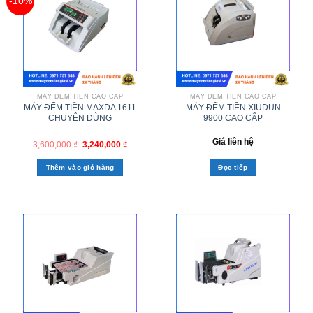
-10%
MÁY ĐẾM TIỀN CAO CẤP
MÁY ĐẾM TIỀN CAO CẤP
MÁY ĐẾM TIỀN MAXDA 1611
MÁY ĐẾM TIỀN XIUDUN
CHUYÊN DÙNG
9900 CAO CẤP
Giá liên hệ
3,600,000
₫
3,240,000
₫
Thêm vào giỏ hàng
Đọc tiếp