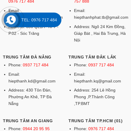
0976 717 484
757 888
Email:
Email:
hiepthanhphat.tb@gmail.com
hiepthanhphat.tb@gmail.com
TEL: 0976 717 484
Address: 686 QL1A - KP7 -
Address: Ngõ 24 Kim Đồng,
P.02 - Sóc Trăng
Giáp Bát , Hai Bà Trưng, Hà
Nội
TRUNG TÂM ĐÀ NẴNG
TRUNG TÂM ĐẮK LẮK
Phone:
0937 717 484
Phone:
0937 717 484
Email:
Email:
hiepthanh.kd@gmail.com
hiepthanh.kq@gmail.com
Address: 430 Tôn Đản,
Address: 254 Lê Hồng
Phường An Khê, TP Đà
Phong ,P.Thành Công
Nẵng
,TP.BMT
TRUNG TÂM AN GIANG
TRUNG TÂM TP.HCM (01)
Phone:
0944 20 95 95
Phone:
0976 717 484