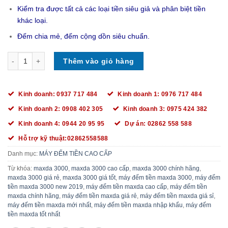
Kiểm tra được tất cả các loại tiền siêu giả và phân biệt tiền
khác loại.
Đếm chia mẻ, đếm cộng dồn siêu chuẩn.
MÁY ĐẾM TIỀN MAXDA 3000 số lượng
Thêm vào giỏ hàng
Kinh doanh: 0937 717 484
Kinh doanh 1: 0976 717 484
Kinh doanh 2: 0908 402 305
Kinh doanh 3: 0975 424 382
Kinh doanh 4: 0944 20 95 95
Dự án: 02862 558 588
Hỗ trợ kỹ thuật:02862558588
Danh mục:
MÁY ĐẾM TIỀN CAO CẤP
Từ khóa:
maxda 3000
,
maxda 3000 cao cấp
,
maxda 3000 chính hãng
,
maxda 3000 giá rẻ
,
maxda 3000 giá tốt
,
máy đếm tiền maxda 3000
,
máy đếm
tiền maxda 3000 new 2019
,
máy đếm tiền maxda cao cấp
,
máy đếm tiền
maxda chính hãng
,
máy đếm tiền maxda giá rẻ
,
máy đếm tiền maxda giá sỉ
,
máy đếm tiền maxda mới nhất
,
máy đếm tiền maxda nhập khẩu
,
máy đếm
tiền maxda tốt nhất