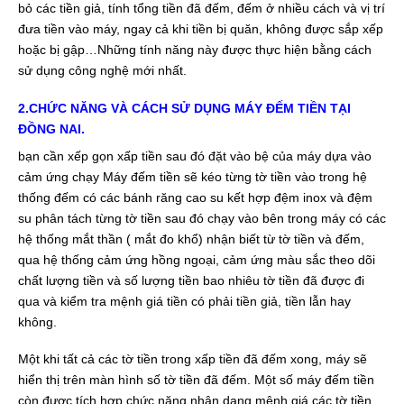
bỏ các tiền giả, tính tổng tiền đã đếm, đếm ở nhiều cách và vị trí
đưa tiền vào máy, ngay cả khi tiền bị quăn, không được sắp xếp
hoặc bị gập…Những tính năng này được thực hiện bằng cách
sử dụng công nghệ mới nhất.
2.CHỨC NĂNG VÀ CÁCH SỬ DỤNG
MÁY ĐẾM TIỀN TẠI
ĐỒNG NAI
.
bạn cần xếp gọn xấp tiền sau đó đặt vào bệ của máy dựa vào
cảm ứng chạy Máy đếm tiền sẽ kéo từng tờ tiền vào trong hệ
thống đếm có các bánh răng cao su kết hợp đệm inox và đệm
su phân tách từng tờ tiền sau đó chạy vào bên trong máy có các
hệ thống mắt thần ( mắt đo khổ) nhận biết từ tờ tiền và đếm,
qua hệ thống cảm ứng hồng ngoại, cảm ứng màu sắc theo dõi
chất lượng tiền và số lượng tiền bao nhiêu tờ tiền đã được đi
qua và kiểm tra mệnh giá tiền có phải tiền giả, tiền lẫn hay
không.
Một khi tất cả các tờ tiền trong xấp tiền đã đếm xong, máy sẽ
hiển thị trên màn hình số tờ tiền đã đếm. Một số máy đếm tiền
còn được tích hợp chức năng nhận dạng mệnh giá các tờ tiền