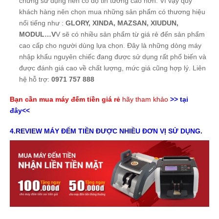
chứng sử dụng nên có độ tin tưởng cao hơn. Vì vậy quý
khách hàng nên chọn mua những sản phẩm có thương hiệu
nổi tiếng như :
GLORY, XINDA, MAZSAN, XIUDUN,
MODUL…V
V sẽ có nhiều sản phẩm từ giá rẻ đến sản phẩm
cao cấp cho người dùng lựa chọn. Đây là những dòng máy
nhập khẩu nguyên chiếc đang được sử dụng rất phổ biến và
được đánh giá cao về chất lượng, mức giá cũng hợp lý. Liên
hệ hỗ trợ:
0971 757 888
Bạn cần mua máy đếm tiền giá rẻ
hãy tham khảo
>> tại
đây<<
4.REVIEW MÁY ĐẾM TIỀN ĐƯỢC NHIỀU ĐƠN VỊ SỬ DỤNG.