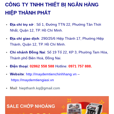
CÔNG TY TNHH THIẾT BỊ NGÂN HÀNG
HIỆP THÀNH PHÁT
Địa chỉ trụ sở
: Số 1, Đường TTN 22, Phường Tân Thới
Nhất, Quận 12, TP. Hồ Chí Minh.
Địa chỉ giao dịch
: 290/25/6 Hiệp Thành 17, Phường Hiệp
Thành, Quận 12, TP. Hồ Chí Minh.
Chi nhánh Đồng Nai
: Số 19 Tổ 22, KP 3, Phường Tam Hòa,
Thành phố Biên Hoà, Đồng Nai.
Điện thoại
:
02862 558 588
Hotline:
0971 757 888.
Website
:
http://maydemtienchinhhang.vn
–
https://maydemtiengiasi.vn
Mail
:
hiepthanh.kq@gmail.com