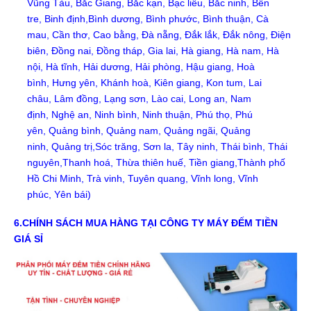
Vũng Tàu
,
Bắc Giang
,
Bắc kạn
,
Bạc liêu
,
Bắc ninh
,
Bến
tre
,
Binh định
,
Bình dương
,
Bình phước
,
Bình thuận,
Cà
mau
,
Cần thơ
,
Cao bằng
,
Đà nẵng
,
Đắk lắk
,
Đắk nông
,
Điện
biên
,
Đồng nai
,
Đồng tháp
,
Gia lai
,
Hà giang
,
Hà nam
,
Hà
nội
,
Hà tĩnh
,
Hải dương
,
Hải phòng
,
Hậu giang
,
Hoà
bình
,
Hưng yên
,
Khánh hoà
,
Kiên giang
,
Kon tum
,
Lai
châu
,
Lâm đồng
,
Lạng sơn
,
Lào cai
,
Long an
,
Nam
định
,
Nghệ an
,
Ninh bình
,
Ninh thuận
,
Phú thọ
,
Phú
yên
,
Quảng bình
,
Quảng nam
,
Quảng ngãi
,
Quảng
ninh
,
Quảng trị
,
Sóc trăng
,
Sơn la,
Tây ninh
,
Thái bình
,
Thái
nguyên
,
Thanh hoá
,
Thừa thiên huế
,
Tiền giang,
Thành phố
Hồ Chi Minh
,
Trà vinh
,
Tuyên quang
,
Vĩnh long
,
Vĩnh
phúc
,
Yên bái
)
6.CHÍNH SÁCH MUA HÀNG TẠI
CÔNG TY MÁY ĐẾM TIỀN
GIÁ SỈ