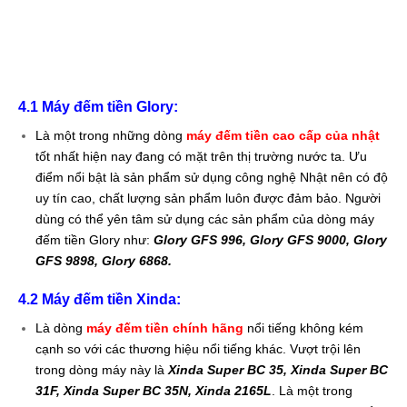
bán máy đếm tiền xinda, bán máy đếm tiền xiudun, bán máy
đếm tiền silicon, bán máy đếm tiền manic, bán máy đếm tiền
glory, bán máy đếm tiền hofa, bán máy đếm tiền masu, bán máy
đếm tiền, bán máy đếm vé số, bán máy đếm tiền nhật bản
4.1 Máy đếm tiền Glory
:
Là một trong những dòng
máy đếm tiền cao cấp của nhật
tốt nhất hiện nay đang có mặt trên thị trường nước ta. Ưu
điểm nổi bật là sản phẩm sử dụng công nghệ Nhật nên có độ
uy tín cao, chất lượng sản phẩm luôn được đảm bảo. Người
dùng có thể yên tâm sử dụng các sản phẩm của dòng máy
đếm tiền Glory như:
Glory GFS 996, Glory GFS 9000, Glory
GFS 9898, Glory 6868.
4.2 Máy đếm tiền Xinda
:
Là dòng
máy đếm tiền chính hãng
nổi tiếng không kém
cạnh so với các thương hiệu nổi tiếng khác. Vượt trội lên
trong dòng máy này là
Xinda Super BC 35, Xinda Super BC
31F, Xinda Super BC 35N, Xinda 2165L
. Là một trong