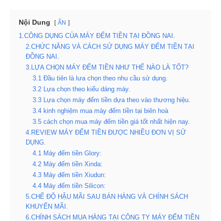
Nội Dung
ẨN
1.CÔNG DỤNG CỦA MÁY ĐẾM TIỀN TẠI ĐỒNG NAI.
2.CHỨC NĂNG VÀ CÁCH SỬ DỤNG MÁY ĐẾM TIỀN TẠI
ĐỒNG NAI.
3.LỰA CHỌN MÁY ĐẾM TIỀN NHƯ THẾ NÀO LÀ TỐT?
3.1 Đầu tiên là lưa chọn theo nhu cầu sử dụng.
3.2 Lựa chọn theo kiểu dáng máy.
3.3 Lựa chọn máy đếm tiền dựa theo vào thương hiệu.
3.4 kinh nghiệm mua máy đếm tiền tại biên hoà
3.5 cách chọn mua máy đếm tiền giá tốt nhất hiện nay.
4.REVIEW MÁY ĐẾM TIỀN ĐƯỢC NHIỀU ĐƠN VỊ SỬ
DỤNG.
4.1 Máy đếm tiền Glory:
4.2 Máy đếm tiền Xinda:
4.3 Máy đếm tiền Xiudun:
4.4 Máy đếm tiền Silicon:
5.CHẾ ĐỘ HẬU MÃI SAU BÁN HÀNG VÀ CHÍNH SÁCH
KHUYẾN MÃI.
6.CHÍNH SÁCH MUA HÀNG TẠI CÔNG TY MÁY ĐẾM TIỀN