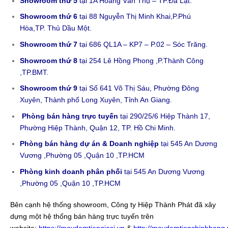
Showroom thứ 5
tại 1A Hoàng Văn Thụ – TP.Đà Lạt.
Showroom thứ 6
tại 88 Nguyễn Thị Minh Khai,P.Phú
Hòa,TP. Thủ Dầu Một.
Showroom thứ 7
tại 686 QL1A – KP7 – P.02 – Sóc Trăng.
Showroom thứ 8
tại 254 Lê Hồng Phong ,P.Thành Công
,TP.BMT.
Showroom thứ 9
tại Số 641 Võ Thị Sáu, Phường Đông
Xuyên, Thành phố Long Xuyên, Tỉnh An Giang.
Phòng bán hàng trực tuyến
tại 290/25/6 Hiệp Thành 17,
Phường Hiệp Thành, Quận 12, TP. Hồ Chi Minh.
Phòng bán hàng dự án & Doanh nghiệp
tại 545 An Dương
Vương ,Phường 05 ,Quận 10 ,TP.HCM
Phòng kinh doanh phân phối
tại 545 An Dương Vương
,Phường 05 ,Quận 10 ,TP.HCM
Bên cạnh hệ thống showroom, Công ty Hiệp Thành Phát đã xây
dựng một hệ thống bán hàng trực tuyến trên
website:
https://maydemtiengiasi.vn
&
http://maydemtienchinhhang.