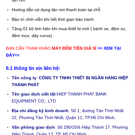
tận nơi.
Hướng dẫn sử dụng tận nơi thanh toán tại chỗ.
Bảo trì vĩnh viễn khi hết thời gian bảo hành.
Tặng 01 bộ linh kiện khi mua thiết bị mới ( bánh xe, đệm xu,
đệm inox, dây curoa).
BẠN CẦN THAM KHẢO
MÁY ĐẾM TIỀN GIÁ SỈ
>> XEM TẠI
ĐÂY<<
6.1 thông tin xin liên hệ:
Tên công ty
:
CÔNG TY TNHH THIẾT BỊ NGÂN HÀNG HIỆP
THÀNH PHÁT
Tên giao dịch viết tắt:
HIEP THANH PHAT BANK
EQUIPMENT CO., LTD
Địa chỉ đăng ký kinh doanh
: Số 1, đường Tân Thới Nhất
22, Phường Tân Thới Nhất, Quận 12, TP.Hồ Chí Minh.
Văn phòng giao dịch
: Số 290/25/6 Hiệp Thành 17, Phường
Hiệp Thành, Quận 12, TP. Hồ Chí Minh.