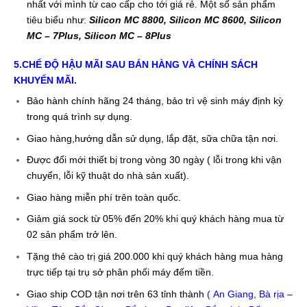
nhất với mình từ cao cấp cho tới giá rẻ. Một số sản phẩm
tiêu biểu như:
Silicon MC 8800, Silicon MC 8600, Silicon
MC – 7Plus, Silicon MC – 8Plus
5.
CHẾ ĐỘ HẬU MÃI SAU BÁN HÀNG VÀ CHÍNH SÁCH
KHUYẾN MÃI.
Bảo hành chính hãng 24 tháng, bảo trì vệ sinh máy định kỳ
trong quá trình sự dụng.
Giao hàng,hướng dẫn sử dụng, lắp đặt, sữa chữa tận nơi.
Được đổi mới thiết bị trong vòng 30 ngày ( lỗi trong khi vận
chuyển, lỗi kỹ thuật do nhà sản xuất).
Giao hàng miễn phí trên toàn quốc.
Giảm giá sock từ 05% đến 20% khi quý khách hàng mua từ
02 sản phẩm trở lên.
Tặng thẻ cào trị giá 200.000 khi quý khách hàng mua hàng
trực tiếp tại trụ sở phân phối máy đếm tiền.
Giao ship COD tận nơi trên 63 tỉnh thành
(
An Giang
,
Bà rịa –