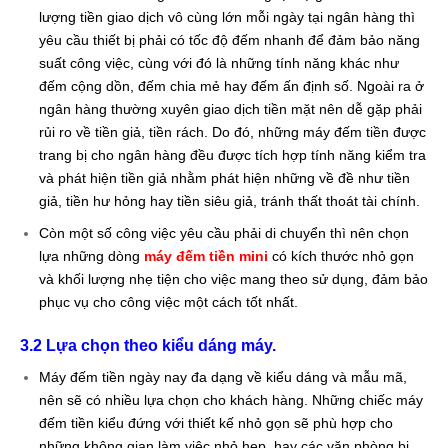
lượng tiền giao dịch vô cùng lớn mỗi ngày tại ngân hàng thì
yêu cầu thiết bị phải có tốc độ đếm nhanh để đảm bảo năng
suất công việc, cùng với đó là những tính năng khác như
đếm cộng dồn, đếm chia mẻ hay đếm ấn định số. Ngoài ra ở
ngân hàng thường xuyên giao dịch tiền mặt nên dễ gặp phải
rủi ro về tiền giả, tiền rách. Do đó, những máy đếm tiền được
trang bị cho ngân hàng đều được tích hợp tính năng kiểm tra
và phát hiện tiền giả nhằm phát hiện những về đề như tiền
giả, tiền hư hỏng hay tiền siêu giả, tránh thất thoát tài chính.
Còn một số công việc yêu cầu phải di chuyển thì nên chọn
lựa những dòng
máy đếm tiền mini
có kích thước nhỏ gọn
và khối lượng nhẹ tiện cho việc mang theo sử dụng, đảm bảo
phục vụ cho công việc một cách tốt nhất.
3.2 Lựa chọn theo kiểu dáng máy.
Máy đếm tiền ngày nay đa dạng về kiểu dáng và mẫu mã,
nên sẽ có nhiều lựa chọn cho khách hàng. Những chiếc máy
đếm tiền kiểu đứng với thiết kế nhỏ gọn sẽ phù hợp cho
những không gian làm việc nhỏ hẹp, hay các văn phòng bị