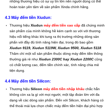
những thương hiệu có sự uy tín lớn nên người dùng có thể
hoàn toàn yên tâm về sản phẩm Xinda chính hãng.
4.3 Máy đếm tiền Xiudun
:
Thương hiệu
Xiudun
máy đếm tiền cao cấp
đã chứng minh
sản phẩm của mình không hề kém cạnh so với với thương
hiệu nổi tiếng khác khi tung ra thị trường những dòng sản
phẩn với đầy đủ tính năng hiện đại, trong đó bao gồm
Xiudun 9119, Xiudun 5119W, Xiudun 9500, Xiudun 5118
.
Thâm chí một số sản phẩm thuộc dòng máy đếm tiền thông
thường giá rẻ như
Xiudun 2300C hay Xiudun 2200C
cũng
có chất lượng cao, đếm tiền chính xác, tính năng chia mẻ
tiện dụng.
4.4 Máy đếm tiền Silicon
:
Thương hiệu
Silicon
máy dếm tiền nhập khẩu
chắc hẳn
không còn xa lạ gì với mọi người, một tập đoàn lớn với đa
dạng về các dòng sản phẩm. Đến với Silicon, khách hàng có
thể thoải mái lựa chọn chiếc máy đếm tiền hiện đại phù hợp