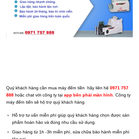
bán máy đếm tiền giá rẻ,bán máy đếm tiền xinda giá rẻ, bán
máy đếm tiền xiudun giá rẻ, bán máy đếm tiền modul giá
rẻ, bán máy đếm tiền silicon giá rẻ, bán máy đếm tiền glory giá
rẻ, bán máy đếm tiền maxda giá rẻ, bán máy đếm tiền oudis giá
rẻ
Quý khách hàng cần mua
máy đếm tiền
hãy liên hệ
0971 757
888
hoặc chat với công ty tại
app bên phải màn hình
. Công ty
máy đếm tiến sẽ hộ trợ quý khách hàng.
Hỗ trợ tư vấn miễn phí giúp quý khách hàng chọn được sản
phẩm hoàn hảo và đúng nhu cầu sử dụng.
Giao hàng từ 1h -3h miễn phí, sửa chữa bảo hành miễn phí