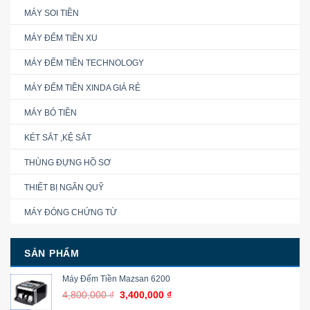
MÁY SOI TIỀN
MÁY ĐẾM TIỀN XU
MÁY ĐẾM TIỀN TECHNOLOGY
MÁY ĐẾM TIỀN XINDA GIÁ RẺ
MÁY BÓ TIỀN
KÉT SẮT ,KỆ SẮT
THÙNG ĐỰNG HỒ SƠ
THIẾT BỊ NGÂN QUỸ
MÁY ĐÓNG CHỨNG TỪ
SẢN PHẨM
Máy Đếm Tiền Mazsan 6200
4,800,000
₫
3,400,000
₫