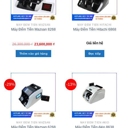
MÁY ĐẾM TIỀN MAZSAN
MÁY ĐẾM TIỀN HITACHI
Máy Đếm Tiền Mazsan 8268
Máy Đếm Tiền Hitachi 6868
Giá liên hệ
26,300,000
₫
23,600,000
₫
Thêm vào giỏ hàng
Đọc tiếp
-29%
-13%
MÁY ĐẾM TIỀN MAZSAN
MÁY ĐẾM TIỀN AKIO
Máy Đếm Tiền Mazsan 6268
Máy Đếm Tiền Akio 8638