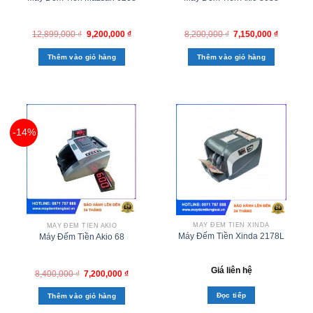
12,899,000
₫
9,200,000
₫
8,200,000
₫
7,150,000
₫
Thêm vào giỏ hàng
Thêm vào giỏ hàng
-14%
MÁY ĐẾM TIỀN XINDA
MÁY ĐẾM TIỀN AKIO
Máy Đếm Tiền Xinda 2178L
Máy Đếm Tiền Akio 68
Giá liên hệ
8,400,000
₫
7,200,000
₫
Đọc tiếp
Thêm vào giỏ hàng