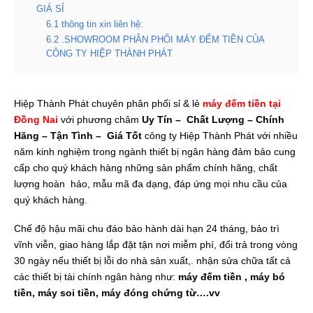
GIÁ SỈ
6.1 thông tin xin liên hệ:
6.2 .SHOWROOM PHÂN PHỐI MÁY ĐẾM TIỀN CỦA
CÔNG TY HIỆP THÀNH PHÁT
Hiệp Thành Phát chuyên phân phối sỉ & lẻ
máy đếm tiền tại
Đồng Nai
với phương châm
Uy Tín – Chất Lượng – Chính
Hãng – Tận Tình – Giá Tốt
công ty Hiệp Thành Phát với nhiều
năm kinh nghiệm trong ngành thiết bị ngân hàng đảm bảo cung
cấp cho quý khách hàng những sản phẩm chính hãng, chất
lượng hoàn hảo, mẫu mã đa dạng, đáp ứng mọi nhu cầu của
quý khách hàng.
Chế độ hậu mãi chu đáo bảo hành dài hạn 24 tháng, bảo trì
vĩnh viễn, giao hàng lắp đặt tận nơi miễm phí, đổi trả trong vòng
30 ngày nếu thiết bị lỗi do nhà sản xuất,. nhận sửa chữa tất cả
các thiết bị tài chính ngân hàng như:
máy đếm tiền , máy bó
tiền, máy soi tiền, máy đóng chứng từ….vv