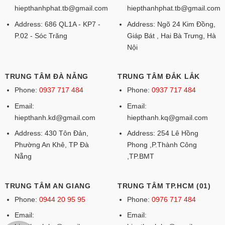
hiepthanhphat.tb@gmail.com
hiepthanhphat.tb@gmail.com
Address: 686 QL1A - KP7 -
Address: Ngõ 24 Kim Đồng,
P.02 - Sóc Trăng
Giáp Bát , Hai Bà Trưng, Hà
Nội
TRUNG TÂM ĐÀ NẴNG
TRUNG TÂM ĐẮK LẮK
Phone:
0937 717 484
Phone:
0937 717 484
Email:
Email:
hiepthanh.kd@gmail.com
hiepthanh.kq@gmail.com
Address: 430 Tôn Đản,
Address: 254 Lê Hồng
Phường An Khê, TP Đà
Phong ,P.Thành Công
Nẵng
,TP.BMT
TRUNG TÂM AN GIANG
TRUNG TÂM TP.HCM (01)
Phone:
0944 20 95 95
Phone:
0976 717 484
Email:
Email: