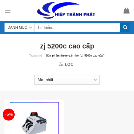
Skip
to
content
zj 5200c cao cấp
Trang chủ
/
Sản phẩm được gắn thẻ “zj 5200c cao cấp”
LỌC
-5%