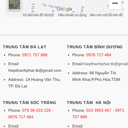
TRUNG TÂM ĐÀ LẠT
TRUNG TÂM BÌNH DƯƠNG
Phone:
0971 757 888
Phone:
0976 717 484
Email:
Email:
hiepthanhphat.tb@gmai
hiepthanhphat.tb@gmail.com
Address: 88 Nguyễn Thị
Address: 1A Hoàng Văn Thụ,
Minh Khai,P.Phú Hòa,TDM
TP. Đà Lạt
TRUNG TÂM SÓC TRĂNG
TRUNG TÂM HÀ NỘI
Phone:
079 36 033 226 -
Phone:
024 3953 467 - 0971
0976 717 484
757 888
Email:
Email: