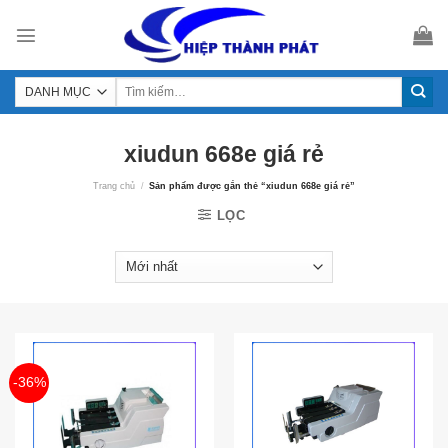
Skip
to
content
xiudun 668e giá rẻ
Trang chủ
/
Sản phẩm được gắn thẻ “xiudun 668e giá rẻ”
LỌC
-36%