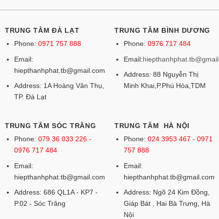
TRUNG TÂM ĐÀ LẠT
TRUNG TÂM BÌNH DƯƠNG
Phone:
0971 757 888
Phone:
0976 717 484
Email:
Email:
hiepthanhphat.tb@gmai
hiepthanhphat.tb@gmail.com
Address: 88 Nguyễn Thị
Address: 1A Hoàng Văn Thụ,
Minh Khai,P.Phú Hòa,TDM
TP. Đà Lạt
TRUNG TÂM SÓC TRĂNG
TRUNG TÂM HÀ NỘI
Phone:
079 36 033 226 -
Phone:
024 3953 467 - 0971
0976 717 484
757 888
Email:
Email:
hiepthanhphat.tb@gmail.com
hiepthanhphat.tb@gmail.com
Address: 686 QL1A - KP7 -
Address: Ngõ 24 Kim Đồng,
P.02 - Sóc Trăng
Giáp Bát , Hai Bà Trưng, Hà
Nội