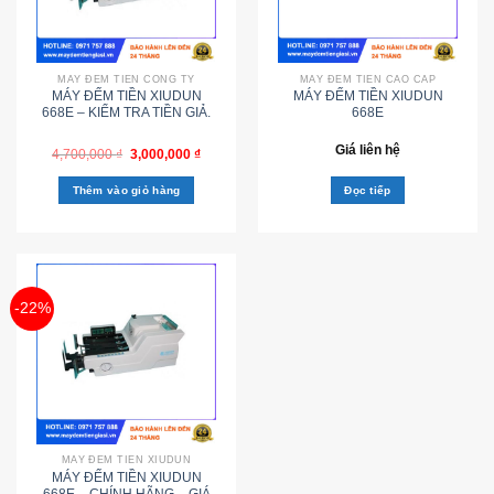
MÁY ĐẾM TIỀN CÔNG TY
MÁY ĐẾM TIỀN CAO CẤP
MÁY ĐẾM TIỀN XIUDUN
MÁY ĐẾM TIỀN XIUDUN
668E – KIỂM TRA TIỀN GIẢ.
668E
Giá liên hệ
4,700,000
₫
3,000,000
₫
Thêm vào giỏ hàng
Đọc tiếp
-22%
MÁY ĐẾM TIỀN XIUDUN
MÁY ĐẾM TIỀN XIUDUN
668E – CHÍNH HÃNG – GIÁ