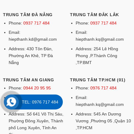
TRUNG TÂM ĐÀ NẴNG
TRUNG TÂM ĐẮK LẮK
Phone:
0937 717 484
Phone:
0937 717 484
Email:
Email:
hiepthanh.kd@gmail.com
hiepthanh.kq@gmail.com
Address: 430 Tôn Đản,
Address: 254 Lê Hồng
Phường An Khê, TP Đà
Phong ,P.Thành Công
Nẵng
,TP.BMT
TRUNG TÂM AN GIANG
TRUNG TÂM TP.HCM (01)
Phone:
0944 20 95 95
Phone:
0976 717 484
Email:
Email:
TEL: 0976 717 484
hiepthanh.kq@gmail.com
hiepthanh.kq@gmail.com
Address: Số 641 Võ Thị Sáu,
Address: 545 An Dương
Phường Đông Xuyên, Thành
Vương ,Phường 05 ,Quận 10
phố Long Xuyên, Tỉnh An
,TP.HCM