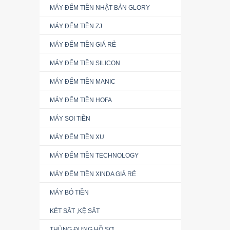
MÁY ĐẾM TIỀN NHẬT BẢN GLORY
MÁY ĐẾM TIỀN ZJ
MÁY ĐẾM TIỀN GIÁ RẺ
MÁY ĐẾM TIỀN SILICON
MÁY ĐẾM TIỀN MANIC
MÁY ĐẾM TIỀN HOFA
MÁY SOI TIỀN
MÁY ĐẾM TIỀN XU
MÁY ĐẾM TIỀN TECHNOLOGY
MÁY ĐẾM TIỀN XINDA GIÁ RẺ
MÁY BÓ TIỀN
KÉT SẮT ,KỆ SẮT
THÙNG ĐỰNG HỒ SƠ