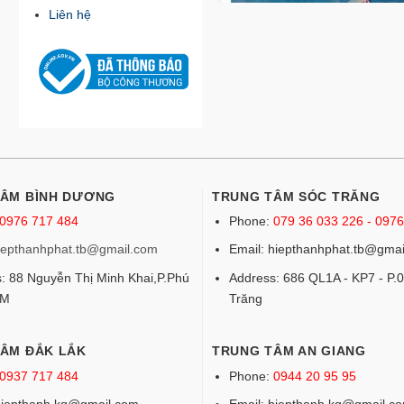
Liên hệ
TÂM BÌNH DƯƠNG
TRUNG TÂM SÓC TRĂNG
0976 717 484
Phone:
079 36 033 226 - 097
iepthanhphat.tb@gmail.com
Email: hiepthanhphat.tb@gmai
: 88 Nguyễn Thị Minh Khai,P.Phú
Address: 686 QL1A - KP7 - P.0
DM
Trăng
ÂM ĐẮK LẮK
TRUNG TÂM AN GIANG
0937 717 484
Phone:
0944 20 95 95