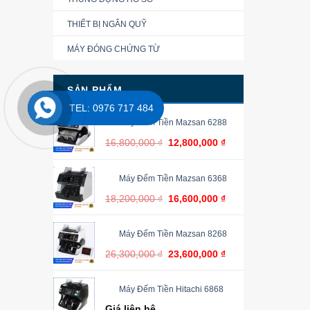
THIẾT BỊ NGÂN QUỸ
MÁY ĐÓNG CHỨNG TỪ
SẢN PHẨM
TEL: 0976 717 484
Máy Đếm Tiền Mazsan 6288
16,800,000
₫
12,800,000
₫
Máy Đếm Tiền Mazsan 6368
18,200,000
₫
16,600,000
₫
Máy Đếm Tiền Mazsan 8268
26,300,000
₫
23,600,000
₫
Máy Đếm Tiền Hitachi 6868
Giá liên hệ