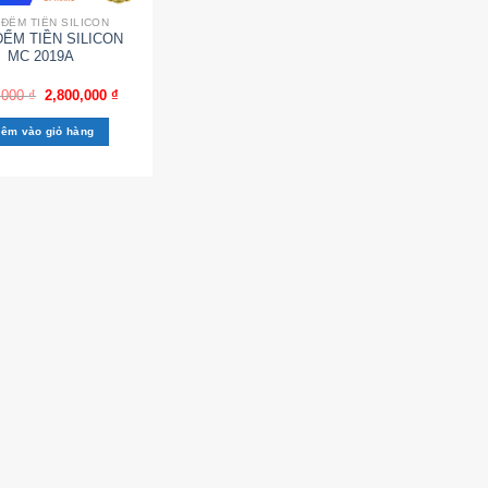
ĐẾM TIỀN SILICON
ẾM TIỀN SILICON
MC 2019A
,000
₫
2,800,000
₫
êm vào giỏ hàng