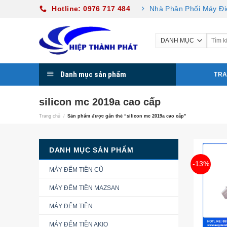
Skip
Hotline: 0976 717 484
Nhà Phân Phối Máy Đi
to
content
Danh mục sản phẩm
TRA
silicon mc 2019a cao cấp
Trang chủ
/
Sản phẩm được gắn thẻ “silicon mc 2019a cao cấp”
DANH MỤC SẢN PHẨM
-13%
MÁY ĐẾM TIỀN CŨ
MÁY ĐẾM TIỀN MAZSAN
MÁY ĐẾM TIỀN
MÁY ĐẾM TIỀN AKIO