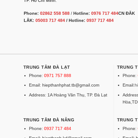
TP. Hồ Chí Minh.
Phone:
02862 558 588
/
Hotline:
0976 717 484
CN ĐĂK
LĂK:
05003 717 484
/ Hotline:
0937 717 484
TRUNG TÂM ĐÀ LẠT
TRUNG 
Phone:
0971 757 888
Phone:
Email: hiepthanhphat.tb@gmail.com
Email:
h
Address: 1A Hoàng Văn Thụ, TP. Đà Lạt
Address
Hòa,T
TRUNG TÂM ĐÀ NẴNG
TRUNG T
Phone:
0937 717 484
Phone: