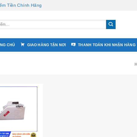
ếm Tiền Chính Hãng
NG CHỦ
GIAO HÀNG TẬN NƠI
THANH TOÁN KHI NHẬN HÀNG
H