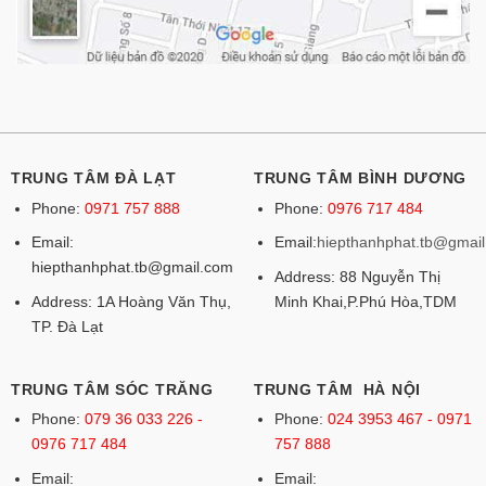
TRUNG TÂM ĐÀ LẠT
TRUNG TÂM BÌNH DƯƠNG
Phone:
0971 757 888
Phone:
0976 717 484
Email:
Email:
hiepthanhphat.tb@gmai
hiepthanhphat.tb@gmail.com
Address: 88 Nguyễn Thị
Address: 1A Hoàng Văn Thụ,
Minh Khai,P.Phú Hòa,TDM
TP. Đà Lạt
TRUNG TÂM SÓC TRĂNG
TRUNG TÂM HÀ NỘI
Phone:
079 36 033 226 -
Phone:
024 3953 467 - 0971
0976 717 484
757 888
Email:
Email: