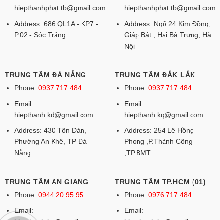
hiepthanhphat.tb@gmail.com
hiepthanhphat.tb@gmail.com
Address: 686 QL1A - KP7 -
Address: Ngõ 24 Kim Đồng,
P.02 - Sóc Trăng
Giáp Bát , Hai Bà Trưng, Hà
Nội
TRUNG TÂM ĐÀ NẴNG
TRUNG TÂM ĐẮK LẮK
Phone:
0937 717 484
Phone:
0937 717 484
Email:
Email:
hiepthanh.kd@gmail.com
hiepthanh.kq@gmail.com
Address: 430 Tôn Đản,
Address: 254 Lê Hồng
Phường An Khê, TP Đà
Phong ,P.Thành Công
Nẵng
,TP.BMT
TRUNG TÂM AN GIANG
TRUNG TÂM TP.HCM (01)
Phone:
0944 20 95 95
Phone:
0976 717 484
Email:
Email: