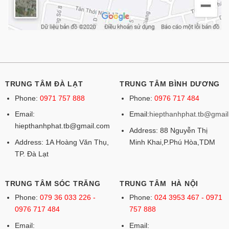
TRUNG TÂM ĐÀ LẠT
TRUNG TÂM BÌNH DƯƠNG
Phone:
0971 757 888
Phone:
0976 717 484
Email:
Email:
hiepthanhphat.tb@gmai
hiepthanhphat.tb@gmail.com
Address: 88 Nguyễn Thị
Address: 1A Hoàng Văn Thụ,
Minh Khai,P.Phú Hòa,TDM
TP. Đà Lạt
TRUNG TÂM SÓC TRĂNG
TRUNG TÂM HÀ NỘI
Phone:
079 36 033 226 -
Phone:
024 3953 467 - 0971
0976 717 484
757 888
Email:
Email: