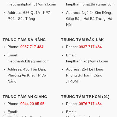
hiepthanhphat.tb@gmail.com
hiepthanhphat.tb@gmail.com
Address: 686 QL1A - KP7 -
Address: Ngõ 24 Kim Đồng,
P.02 - Sóc Trăng
Giáp Bát , Hai Bà Trưng, Hà
Nội
TRUNG TÂM ĐÀ NẴNG
TRUNG TÂM ĐẮK LẮK
Phone:
0937 717 484
Phone:
0937 717 484
Email:
Email:
hiepthanh.kd@gmail.com
hiepthanh.kq@gmail.com
Address: 430 Tôn Đản,
Address: 254 Lê Hồng
Phường An Khê, TP Đà
Phong ,P.Thành Công
Nẵng
,TP.BMT
TRUNG TÂM AN GIANG
TRUNG TÂM TP.HCM (01)
Phone:
0944 20 95 95
Phone:
0976 717 484
Email:
Email: