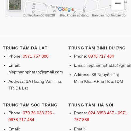
TRUNG TÂM ĐÀ LẠT
TRUNG TÂM BÌNH DƯƠNG
Phone:
0971 757 888
Phone:
0976 717 484
Email:
Email:
hiepthanhphat.tb@gmai
hiepthanhphat.tb@gmail.com
Address: 88 Nguyễn Thị
Address: 1A Hoàng Văn Thụ,
Minh Khai,P.Phú Hòa,TDM
TP. Đà Lạt
TRUNG TÂM SÓC TRĂNG
TRUNG TÂM HÀ NỘI
Phone:
079 36 033 226 -
Phone:
024 3953 467 - 0971
0976 717 484
757 888
Email:
Email: