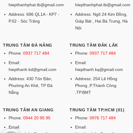
hiepthanhphat.tb@gmail.com
hiepthanhphat.tb@gmail.com
Address: 686 QL1A - KP7 -
Address: Ngõ 24 Kim Đồng,
P.02 - Sóc Trăng
Giáp Bát , Hai Bà Trưng, Hà
Nội
TRUNG TÂM ĐÀ NẴNG
TRUNG TÂM ĐẮK LẮK
Phone:
0937 717 484
Phone:
0937 717 484
Email:
Email:
hiepthanh.kd@gmail.com
hiepthanh.kq@gmail.com
Address: 430 Tôn Đản,
Address: 254 Lê Hồng
Phường An Khê, TP Đà
Phong ,P.Thành Công
Nẵng
,TP.BMT
TRUNG TÂM AN GIANG
TRUNG TÂM TP.HCM (01)
Phone:
0944 20 95 95
Phone:
0976 717 484
Email:
Email: