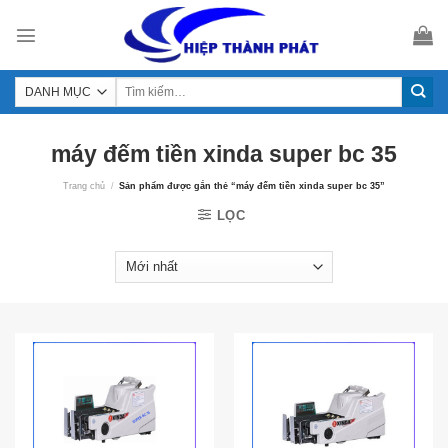
Skip
to
content
máy đếm tiền xinda super bc 35
Trang chủ
/
Sản phẩm được gắn thẻ “máy đếm tiền xinda super bc 35”
LỌC