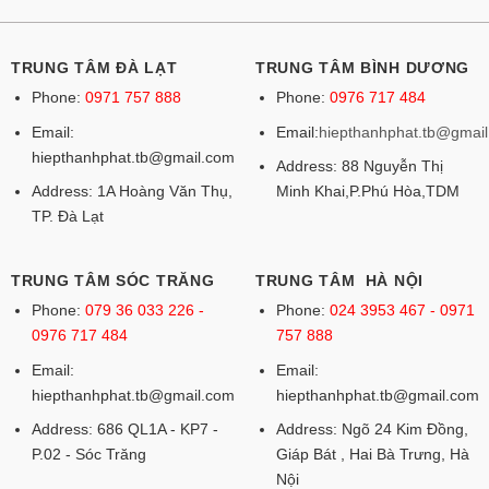
TRUNG TÂM ĐÀ LẠT
TRUNG TÂM BÌNH DƯƠNG
Phone:
0971 757 888
Phone:
0976 717 484
Email:
Email:
hiepthanhphat.tb@gmai
hiepthanhphat.tb@gmail.com
Address: 88 Nguyễn Thị
Address: 1A Hoàng Văn Thụ,
Minh Khai,P.Phú Hòa,TDM
TP. Đà Lạt
TRUNG TÂM SÓC TRĂNG
TRUNG TÂM HÀ NỘI
Phone:
079 36 033 226 -
Phone:
024 3953 467 - 0971
0976 717 484
757 888
Email:
Email:
hiepthanhphat.tb@gmail.com
hiepthanhphat.tb@gmail.com
Address: 686 QL1A - KP7 -
Address: Ngõ 24 Kim Đồng,
P.02 - Sóc Trăng
Giáp Bát , Hai Bà Trưng, Hà
Nội