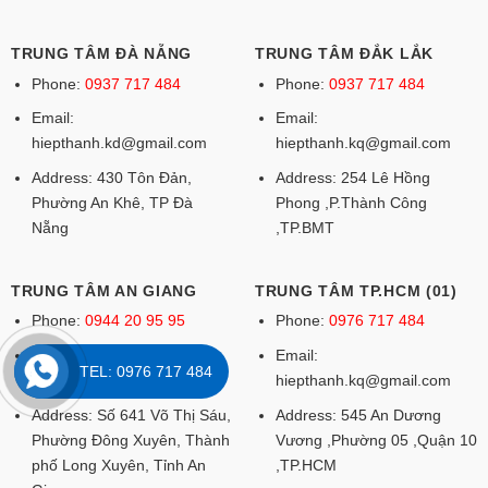
TRUNG TÂM ĐÀ NẴNG
TRUNG TÂM ĐẮK LẮK
Phone:
0937 717 484
Phone:
0937 717 484
Email:
Email:
hiepthanh.kd@gmail.com
hiepthanh.kq@gmail.com
Address: 430 Tôn Đản,
Address: 254 Lê Hồng
Phường An Khê, TP Đà
Phong ,P.Thành Công
Nẵng
,TP.BMT
TRUNG TÂM AN GIANG
TRUNG TÂM TP.HCM (01)
Phone:
0944 20 95 95
Phone:
0976 717 484
Email:
Email:
TEL: 0976 717 484
hiepthanh.kq@gmail.com
hiepthanh.kq@gmail.com
Address: Số 641 Võ Thị Sáu,
Address: 545 An Dương
Phường Đông Xuyên, Thành
Vương ,Phường 05 ,Quận 10
phố Long Xuyên, Tỉnh An
,TP.HCM