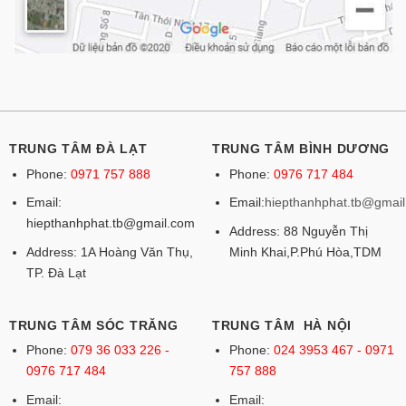
TRUNG TÂM ĐÀ LẠT
TRUNG TÂM BÌNH DƯƠNG
Phone:
0971 757 888
Phone:
0976 717 484
Email:
Email:
hiepthanhphat.tb@gmai
hiepthanhphat.tb@gmail.com
Address: 88 Nguyễn Thị
Address: 1A Hoàng Văn Thụ,
Minh Khai,P.Phú Hòa,TDM
TP. Đà Lạt
TRUNG TÂM SÓC TRĂNG
TRUNG TÂM HÀ NỘI
Phone:
079 36 033 226 -
Phone:
024 3953 467 - 0971
0976 717 484
757 888
Email:
Email: