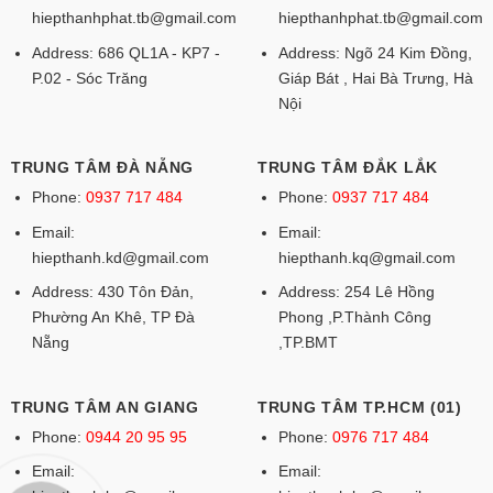
hiepthanhphat.tb@gmail.com
hiepthanhphat.tb@gmail.com
Address: 686 QL1A - KP7 -
Address: Ngõ 24 Kim Đồng,
P.02 - Sóc Trăng
Giáp Bát , Hai Bà Trưng, Hà
Nội
TRUNG TÂM ĐÀ NẴNG
TRUNG TÂM ĐẮK LẮK
Phone:
0937 717 484
Phone:
0937 717 484
Email:
Email:
hiepthanh.kd@gmail.com
hiepthanh.kq@gmail.com
Address: 430 Tôn Đản,
Address: 254 Lê Hồng
Phường An Khê, TP Đà
Phong ,P.Thành Công
Nẵng
,TP.BMT
TRUNG TÂM AN GIANG
TRUNG TÂM TP.HCM (01)
Phone:
0944 20 95 95
Phone:
0976 717 484
Email:
Email: