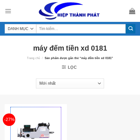
Skip
to
content
máy đếm tiền xd 0181
Trang chủ
/
Sản phẩm được gắn thẻ “máy đếm tiền xd 0181”
LỌC
-27%