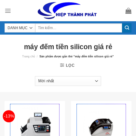
Skip
to
content
máy đếm tiền silicon giá rẻ
Trang chủ
/
Sản phẩm được gắn thẻ “máy đếm tiền silicon giá rẻ”
LỌC
-13%