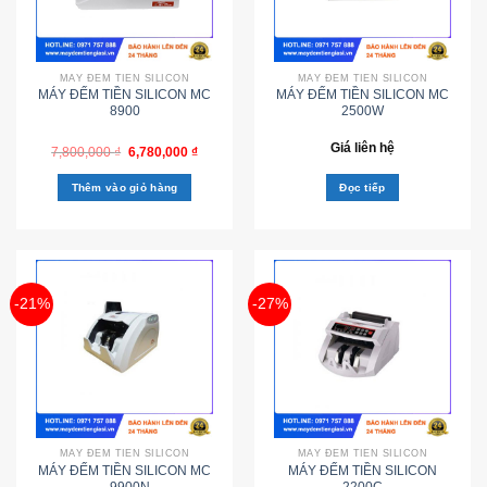
MÁY ĐẾM TIỀN SILICON
MÁY ĐẾM TIỀN SILICON
MÁY ĐẾM TIỀN SILICON MC
MÁY ĐẾM TIỀN SILICON MC
8900
2500W
Giá liên hệ
7,800,000
₫
6,780,000
₫
Thêm vào giỏ hàng
Đọc tiếp
-21%
-27%
MÁY ĐẾM TIỀN SILICON
MÁY ĐẾM TIỀN SILICON
MÁY ĐẾM TIỀN SILICON MC
MÁY ĐẾM TIỀN SILICON
– 9900N
2200C