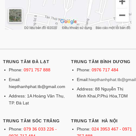
TRUNG TÂM ĐÀ LẠT
TRUNG TÂM BÌNH DƯƠNG
Phone:
0971 757 888
Phone:
0976 717 484
Email:
Email:
hiepthanhphat.tb@gmai
hiepthanhphat.tb@gmail.com
Address: 88 Nguyễn Thị
Address: 1A Hoàng Văn Thụ,
Minh Khai,P.Phú Hòa,TDM
TP. Đà Lạt
TRUNG TÂM SÓC TRĂNG
TRUNG TÂM HÀ NỘI
Phone:
079 36 033 226 -
Phone:
024 3953 467 - 0971
0976 717 484
757 888