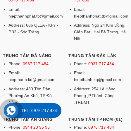
Email:
Email:
hiepthanhphat.tb@gmail.com
hiepthanhphat.tb@gmail.com
Address: 686 QL1A - KP7 -
Address: Ngõ 24 Kim Đồng,
P.02 - Sóc Trăng
Giáp Bát , Hai Bà Trưng, Hà
Nội
TRUNG TÂM ĐÀ NẴNG
TRUNG TÂM ĐẮK LẮK
Phone:
0937 717 484
Phone:
0937 717 484
Email:
Email:
hiepthanh.kd@gmail.com
hiepthanh.kq@gmail.com
Address: 430 Tôn Đản,
Address: 254 Lê Hồng
Phường An Khê, TP Đà
Phong ,P.Thành Công
Nẵng
,TP.BMT
TEL: 0976 717 484
TRUNG TÂM AN GIANG
TRUNG TÂM TP.HCM (01)
Phone:
0944 20 95 95
Phone:
0976 717 484