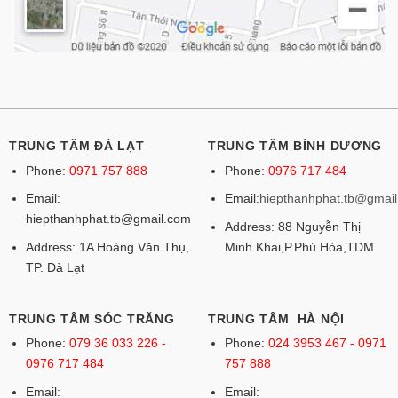
TRUNG TÂM ĐÀ LẠT
TRUNG TÂM BÌNH DƯƠNG
Phone:
0971 757 888
Phone:
0976 717 484
Email:
Email:
hiepthanhphat.tb@gmai
hiepthanhphat.tb@gmail.com
Address: 88 Nguyễn Thị
Address: 1A Hoàng Văn Thụ,
Minh Khai,P.Phú Hòa,TDM
TP. Đà Lạt
TRUNG TÂM SÓC TRĂNG
TRUNG TÂM HÀ NỘI
Phone:
079 36 033 226 -
Phone:
024 3953 467 - 0971
0976 717 484
757 888
Email:
Email: