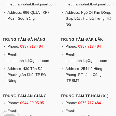
hiepthanhphat.tb@gmail.com
hiepthanhphat.tb@gmail.com
Address: 686 QL1A - KP7 -
Address: Ngõ 24 Kim Đồng,
P.02 - Sóc Trăng
Giáp Bát , Hai Bà Trưng, Hà
Nội
TRUNG TÂM ĐÀ NẴNG
TRUNG TÂM ĐẮK LẮK
Phone:
0937 717 484
Phone:
0937 717 484
Email:
Email:
hiepthanh.kd@gmail.com
hiepthanh.kq@gmail.com
Address: 430 Tôn Đản,
Address: 254 Lê Hồng
Phường An Khê, TP Đà
Phong ,P.Thành Công
Nẵng
,TP.BMT
TRUNG TÂM AN GIANG
TRUNG TÂM TP.HCM (01)
Phone:
0944 20 95 95
Phone:
0976 717 484
Email:
Email: