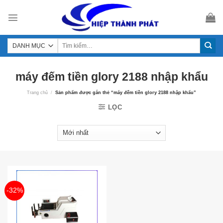
Skip
to
content
máy đếm tiền glory 2188 nhập khẩu
Trang chủ
/
Sản phẩm được gắn thẻ “máy đếm tiền glory 2188 nhập khẩu”
LỌC
-32%