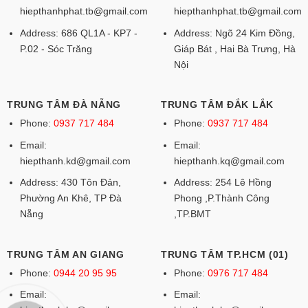
hiepthanhphat.tb@gmail.com
hiepthanhphat.tb@gmail.com
Address: 686 QL1A - KP7 -
Address: Ngõ 24 Kim Đồng,
P.02 - Sóc Trăng
Giáp Bát , Hai Bà Trưng, Hà
Nội
TRUNG TÂM ĐÀ NẴNG
TRUNG TÂM ĐẮK LẮK
Phone:
0937 717 484
Phone:
0937 717 484
Email:
Email:
hiepthanh.kd@gmail.com
hiepthanh.kq@gmail.com
Address: 430 Tôn Đản,
Address: 254 Lê Hồng
Phường An Khê, TP Đà
Phong ,P.Thành Công
Nẵng
,TP.BMT
TRUNG TÂM AN GIANG
TRUNG TÂM TP.HCM (01)
Phone:
0944 20 95 95
Phone:
0976 717 484
Email:
Email: