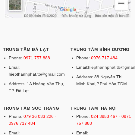
TRUNG TÂM ĐÀ LẠT
TRUNG TÂM BÌNH DƯƠNG
Phone:
0971 757 888
Phone:
0976 717 484
Email:
Email:
hiepthanhphat.tb@gmai
hiepthanhphat.tb@gmail.com
Address: 88 Nguyễn Thị
Address: 1A Hoàng Văn Thụ,
Minh Khai,P.Phú Hòa,TDM
TP. Đà Lạt
TRUNG TÂM SÓC TRĂNG
TRUNG TÂM HÀ NỘI
Phone:
079 36 033 226 -
Phone:
024 3953 467 - 0971
0976 717 484
757 888
Email:
Email: